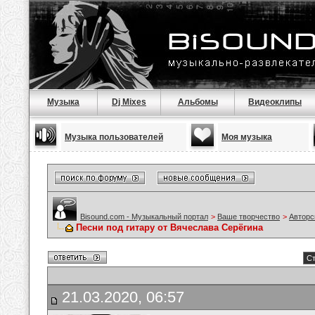
Музыка
Dj Mixes
Альбомы
Видеоклипы
Музыка пользователей
Моя музыка
Bisound.com - Музыкальный портал
>
Ваше творчество
>
Авторс
Песни под гитару от Вячеслава Серёгина
Ст
21.03.2020, 06:57