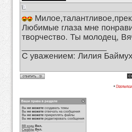
Милое,талантливое,прек
Любимые глаза мне понрави
творчество. Ты молодец, Вя
__________________
С уважением: Лилия Байму
Ст
«
Предыдущ
Ваши права в разделе
Вы
не можете
создавать темы
Вы
не можете
отвечать на сообщения
Вы
не можете
прикреплять файлы
Вы
не можете
редактировать сообщения
BB коды
Вкл.
Смайлы
Вкл.