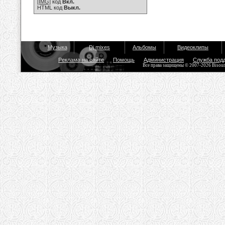
[IMG]
код
Вкл.
HTML код
Выкл.
Музыка
Dj mixes
Альбомы
Видеоклипы
Реклама на сайте
Помощь
Администрация
Служба под
Все права защищены © 2007-2026 Bisou