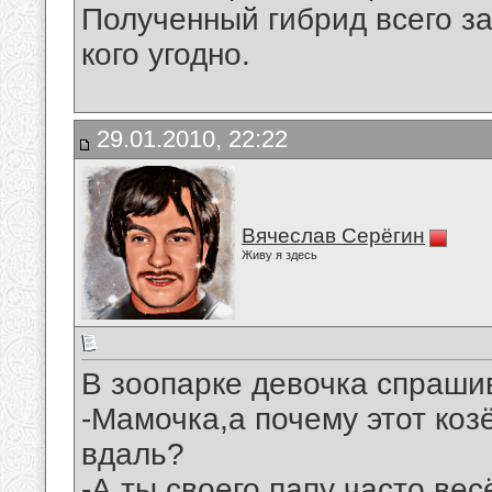
Полученный гибрид всего з
кого угодно.
29.01.2010, 22:22
Вячеслав Серёгин
Живу я здесь
В зоопарке девочка спрашив
-Мамочка,а почему этот козё
вдаль?
-А ты своего папу часто ве