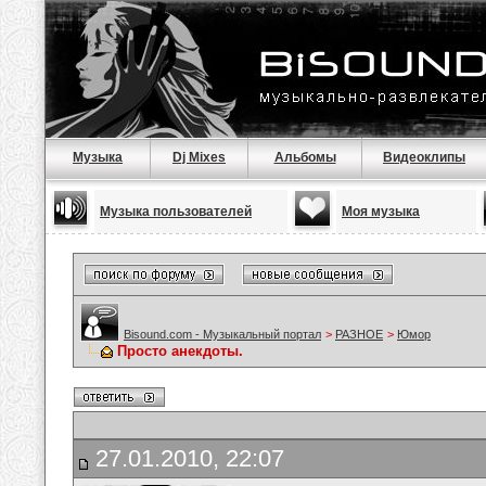
Музыка
Dj Mixes
Альбомы
Видеоклипы
Музыка пользователей
Моя музыка
Bisound.com - Музыкальный портал
>
РАЗНОЕ
>
Юмор
Просто анекдоты.
27.01.2010, 22:07