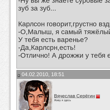
-Ну вы же знаете суровые за
зуб за зуб...
Карлсон говорит,грустно вз
-О,Малыш, я самый тяжёлый
У тебя есть варенье?
-Да,Карлсрн,есть!
-Отлично! А дрожжи у тебя 
04.02.2010, 18:51
Вячеслав Серёгин
Живу я здесь