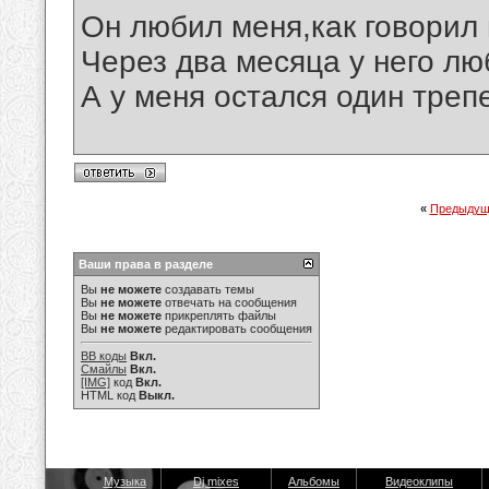
Он любил меня,как говорил 
Через два месяца у него лю
А у меня остался один трепе
«
Предыдущ
Ваши права в разделе
Вы
не можете
создавать темы
Вы
не можете
отвечать на сообщения
Вы
не можете
прикреплять файлы
Вы
не можете
редактировать сообщения
BB коды
Вкл.
Смайлы
Вкл.
[IMG]
код
Вкл.
HTML код
Выкл.
Музыка
Dj mixes
Альбомы
Видеоклипы