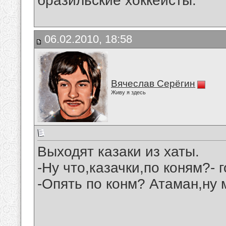
бразильские хоккеисты.
06.02.2010, 18:58
Вячеслав Серёгин
Живу я здесь
Выходят казаки из хаты.
-Ну что,казачки,по коням?- 
-Опять по конм? Атаман,ну 