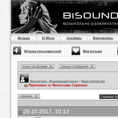
Музыка
Dj Mixes
Альбомы
Видеоклипы
Музыка пользователей
Моя музыка
Bisound.com - Музыкальный портал
>
Ваше творчество
Перепевки от Вячеслава Серёгина
Страница 18
29.10.2017, 10:13