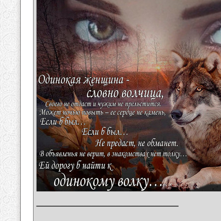
__________________
_______________________