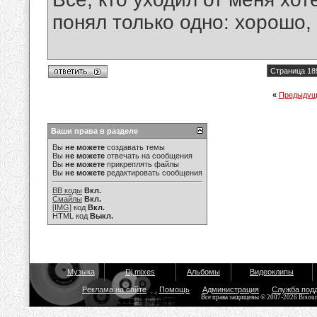
понял только одно: хорошо,
Страница 18
«
Предыдущ
Ваши права в разделе
Вы
не можете
создавать темы
Вы
не можете
отвечать на сообщения
Вы
не можете
прикреплять файлы
Вы
не можете
редактировать сообщения
BB коды
Вкл.
Смайлы
Вкл.
[IMG]
код
Вкл.
HTML код
Выкл.
Музыка
Dj mixes
Альбомы
Видеоклипы
Реклама на сайте
Помощь
Администрация
Служба под
Все права защищены © 2007-2026 Bisou