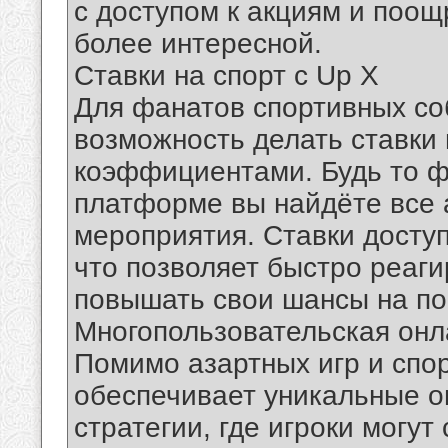
с доступом к акциям и поощ
более интересной.
Ставки на спорт с Up X
Для фанатов спортивных со
возможность делать ставки
коэффициентами. Будь то фу
платформе вы найдёте все 
мероприятия. Ставки досту
что позволяет быстро реаги
повышать свои шансы на по
Многопользовательская онл
Помимо азартных игр и спор
обеспечивает уникальные о
стратегии, где игроки могут