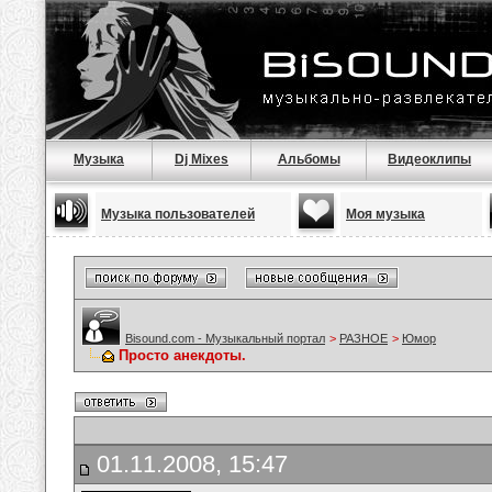
Музыка
Dj Mixes
Альбомы
Видеоклипы
Музыка пользователей
Моя музыка
Bisound.com - Музыкальный портал
>
РАЗНОЕ
>
Юмор
Просто анекдоты.
01.11.2008, 15:47