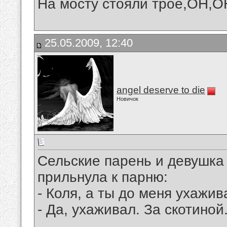
На мосту стояли трое,ОН,ОН
25.05.2009, 12:40
angel deserve to die
Новичок
Сельские парень и девушка
прильнула к парню:
- Коля, а ты до меня ухажив
- Да, ухаживал. За скотиной.
__________________