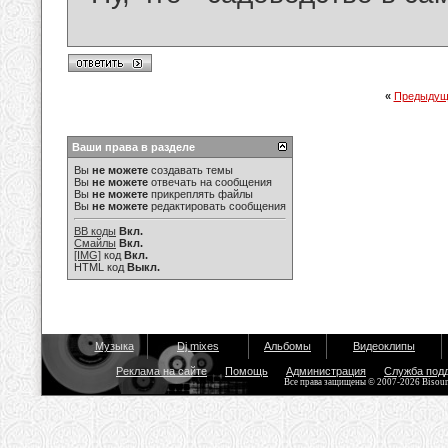
«
Предыдущ
Ваши права в разделе
Вы
не можете
создавать темы
Вы
не можете
отвечать на сообщения
Вы
не можете
прикреплять файлы
Вы
не можете
редактировать сообщения
BB коды
Вкл.
Смайлы
Вкл.
[IMG]
код
Вкл.
HTML код
Выкл.
Музыка
Dj mixes
Альбомы
Видеоклипы
Реклама на сайте
Помощь
Администрация
Служба под
Все права защищены © 2007-2026 Bisou