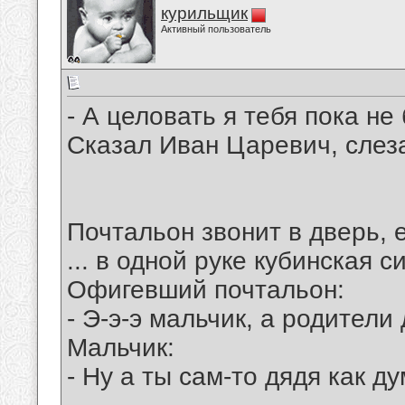
курильщик
Активный пользователь
- А целовать я тебя пока не 
Сказал Иван Царевич, слез
Почтальон звонит в дверь, 
... в одной руке кубинская с
Офигевший почтальон:
- Э-э-э мальчик, а родители
Мальчик:
- Ну а ты сам-то дядя как д