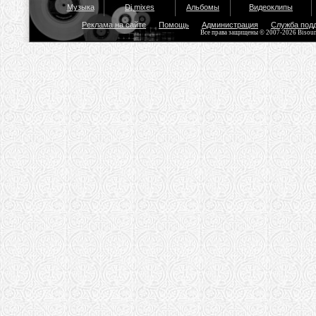
Музыка
Dj mixes
Альбомы
Видеоклипы
Реклама на сайте
Помощь
Администрация
Служба под
Все права защищены © 2007-2026 Bisou