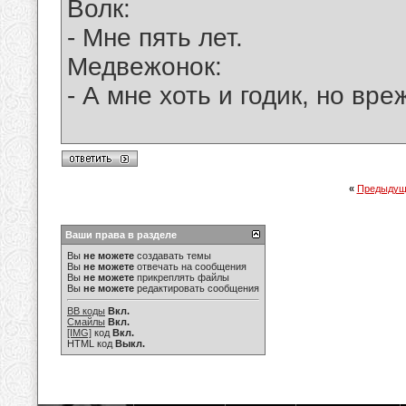
Волк:
- Мне пять лет.
Медвежонок:
- А мне хоть и годик, но вре
«
Предыдущ
Ваши права в разделе
Вы
не можете
создавать темы
Вы
не можете
отвечать на сообщения
Вы
не можете
прикреплять файлы
Вы
не можете
редактировать сообщения
BB коды
Вкл.
Смайлы
Вкл.
[IMG]
код
Вкл.
HTML код
Выкл.