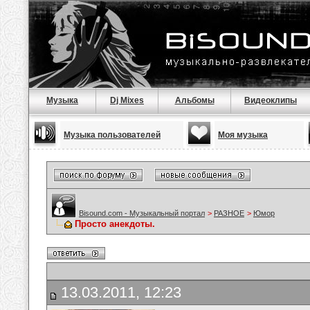
Музыка
Dj Mixes
Альбомы
Видеоклипы
Музыка пользователей
Моя музыка
Bisound.com - Музыкальный портал
>
РАЗНОЕ
>
Юмор
Просто анекдоты.
13.03.2011, 12:23