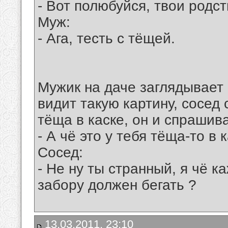
- Вот полюбуйся, твои родст
Муж:
- Ага, тесть с тёщей.
Мужик на даче заглядывает 
видит такую картину, сосед
тёща в каске, он и спрашив
- А чё это у тебя тёща-то в к
Сосед:
- Не ну ты странный, я чё к
забору должен бегать ?
13.03.2011, 23:10