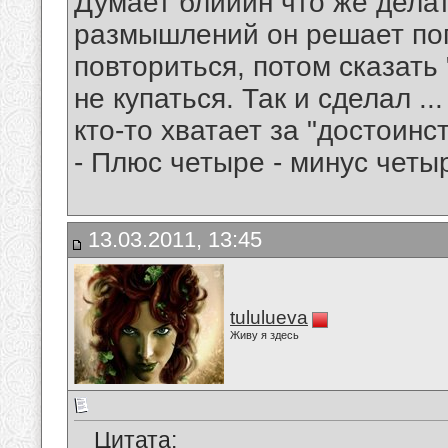
Думает блииин что же дела
размышлений он решает поп
повториться, потом сказат
не купаться. Так и сделал ..
кто-то хватает за "достоинс
- Плюс четыре - минус четы
13.03.2011, 13:45
tululueva
Живу я здесь
Цитата: