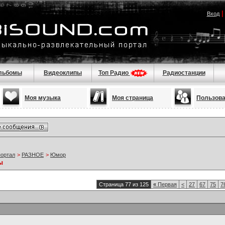
Вход
льбомы
Видеоклипы
Топ Радио
Радиостанции
Моя музыка
Моя страница
Пользов
портал
>
РАЗНОЕ
>
Юмор
ы
Страница 77 из 125
«
Первая
<
27
67
75
7