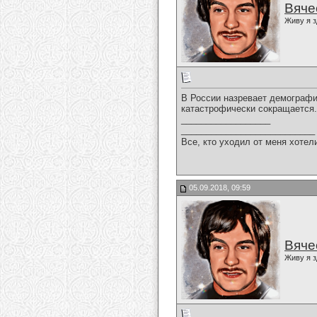
Вяче
Живу я з
В России назревает демографиче
катастрофически сокращается.
__________________
___________________________
Все, кто уходил от меня хотел
05.09.2018, 09:59
Вяче
Живу я з