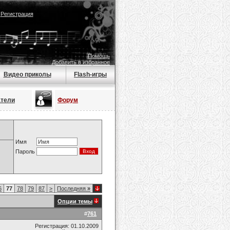
|
Регистрация
Помощь
Добавить в избранное
Видео приколы
Flash-игры
атели
Форум
Имя
Пароль
6
77
78
79
87
>
Последняя
»
Опции темы
#
761
Регистрация: 01.10.2009