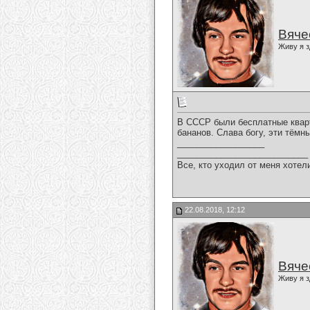
Вяче
Живу я з
В СССР были бесплатные кварти
бананов. Слава богу, эти тёмн
__________________
___________________________
Все, кто уходил от меня хотел
22.08.2018, 12:12
Вяче
Живу я з