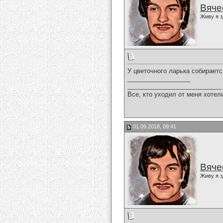
Вяче
Живу я з
У цветочного ларька собирается
__________________
___________________________
Все, кто уходил от меня хотел
01.09.2018, 09:41
Вяче
Живу я з