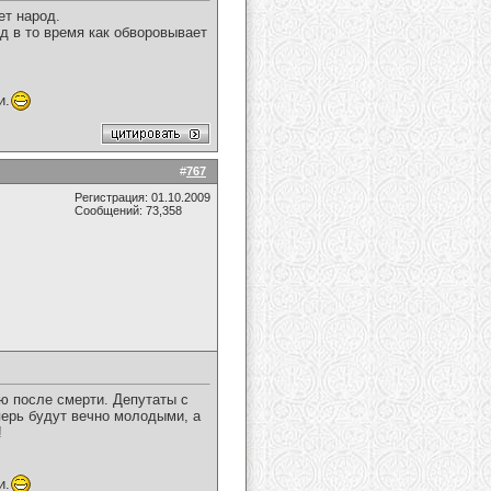
ет народ.
д в то время как обворовывает
и.
#
767
Регистрация: 01.10.2009
Сообщений: 73,358
ию после смерти. Депутаты с
перь будут вечно молодыми, а
!
и.