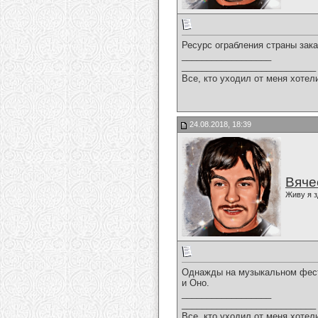
Ресурс ограбления страны зака
__________________
___________________________
Все, кто уходил от меня хотел
24.08.2018, 18:39
Вяче
Живу я з
Однажды на музыкальном фести
и Оно.
__________________
___________________________
Все, кто уходил от меня хотел