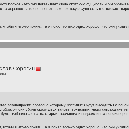
о-то плохое - это оно показывает свою скотскую сущность и обворовыва
о-то хорошее - это оно прячет свою скотскую сущность и отвлекает наро
и, чтобы я что-то понял… а я понял только одно: хорошо, что они уходил
слав Серёгин
десь
яла законопроект, согласно которому россияне будут выходить на пенс
м образом они убили сразу двух зайцев: во-первых, наши сограждане те
 будет избавлена от этих старых, ворчащих и надоедливых пенсионеров
и, чтобы я что-то понял… а я понял только одно: хорошо, что они уходил