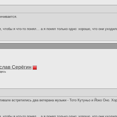
нчивается.
и, чтобы я что-то понял… а я понял только одно: хорошо, что они уходил
слав Серёгин
десь
вале встретились два ветерана музыки - Тото Кутуньо и Йоко Оно. Хо
и, чтобы я что-то понял… а я понял только одно: хорошо, что они уходил