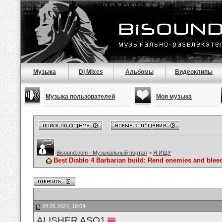
Музыка
Dj Mixes
Альбомы
Видеоклипы
Музыка пользователей
Моя музыка
Bisound.com - Музыкальный портал
>
Я ИЩУ
Best Diablo 4 Barbarian build: Rend enemies and blee
28.05.2024, 18:04
ALISHER ASQ1