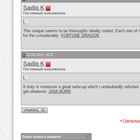
Sadiq K
Постоянный пользователь
This unique seems to be thoroughly ideally suited. Each one of 
for the considerably.
FORTUNE DRAGON
21.06.2024, 16:37
Sadiq K
Постоянный пользователь
It truly is moreover a great write-up which i undoubtedly relished
get whatever.
JAVA BURN
«
Предыдущ
Ваши права в разделе