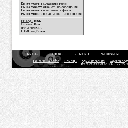
Вы
не можете
создавать темы
Вы
не можете
отвечать на сообщения
Вы
не можете
прикреплять файлы
Вы
не можете
редактировать сообщения
BB коды
Вкл.
Смайлы
Вкл.
[IMG]
код
Вкл.
HTML код
Выкл.
Музыка
Dj mixes
Альбомы
Видеоклипы
Реклама на сайте
Помощь
Администрация
Служба под
Все права защищены © 2007-2026 Bisou