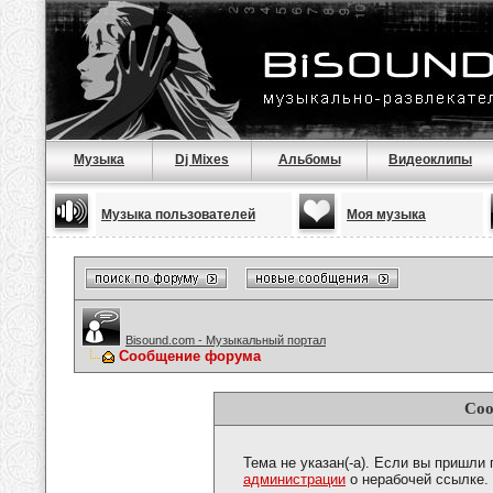
Музыка
Dj Mixes
Альбомы
Видеоклипы
Музыка пользователей
Моя музыка
Bisound.com - Музыкальный портал
Сообщение форума
Соо
Тема не указан(-а). Если вы пришли
администрации
о нерабочей ссылке.