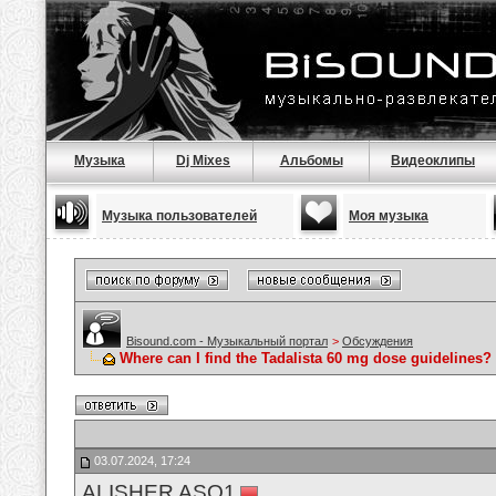
Музыка
Dj Mixes
Альбомы
Видеоклипы
Музыка пользователей
Моя музыка
Bisound.com - Музыкальный портал
>
Обсуждения
Where can I find the Tadalista 60 mg dose guidelines?
03.07.2024, 17:24
ALISHER ASQ1