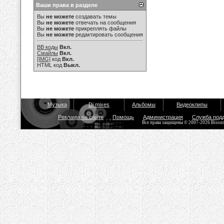
Ваши права в разделе
Вы
не можете
создавать темы
Вы
не можете
отвечать на сообщения
Вы
не можете
прикреплять файлы
Вы
не можете
редактировать сообщения
BB коды
Вкл.
Смайлы
Вкл.
[IMG]
код
Вкл.
HTML код
Выкл.
Музыка
Dj mixes
Альбомы
Видеоклипы
Реклама на сайте
Помощь
Администрация
Служба под
Все права защищены © 2007-2026 Bisou