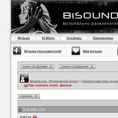
Музыка
Dj Mixes
Альбомы
Видеоклипы
Музыка пользователей
Моя музыка
Bisound.com - Музыкальный портал
>
Помогите нам стать лучше
Как скачать клип, фильм
15.08.2008, 10:29
джон