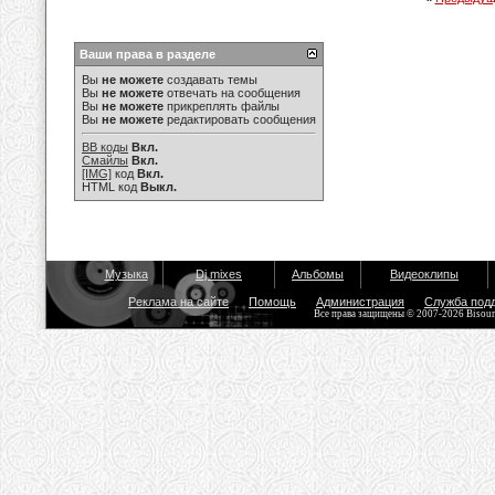
Ваши права в разделе
Вы
не можете
создавать темы
Вы
не можете
отвечать на сообщения
Вы
не можете
прикреплять файлы
Вы
не можете
редактировать сообщения
BB коды
Вкл.
Смайлы
Вкл.
[IMG]
код
Вкл.
HTML код
Выкл.
Музыка
Dj mixes
Альбомы
Видеоклипы
Реклама на сайте
Помощь
Администрация
Служба под
Все права защищены © 2007-2026 Bisou