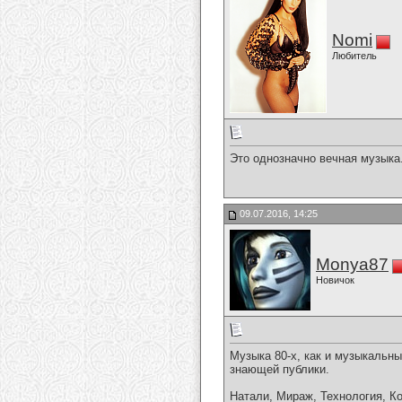
Nomi
Любитель
Это однозначно вечная музыка
09.07.2016, 14:25
Monya87
Новичок
Музыка 80-х, как и музыкальн
знающей публики.
Натали, Мираж, Технология, К