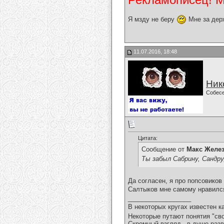
Я мзду не беру
Мне за дер
11.07.2016, 18:48
Ник
Собес
Цитата:
Сообщение от
Макс Желе
Ты забыл Сабрину, Сандр
Да согласен, я про попсовиков
Салтыков мне самому нравился
__________________
В некоторых кругах известен к
Некоторые путают понятия "сво
Скромный взгляд - в душе разв