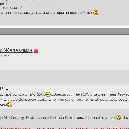
рат!
что сказать!
 это не ваша заслуга, а модераторская недоработка.
с Железякин
 здесь
13
ругие исполнители 80-х.
...Aerosmith, The Rolling Stones, Тина Терне
...а наши фонограмщики...это что то с чем то, по 10 составов езди
вали
ни-М, Саманту Фокс, нашего Виктора Салтыкова в разных группах
И м
дератор - лопух, но аппаратура при нё