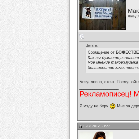
Мак
Живу я
Цитата:
Сообщение от
БОЖЕСТВЕ
Как вы думаете,исполните
мое мнение такое:музыка 
большенство качественна
Безусловно, стоят. Послушайт
__________________
Рекламописец! Мо
Я мзду не беру
Мне за дер
16.08.2012, 21:27