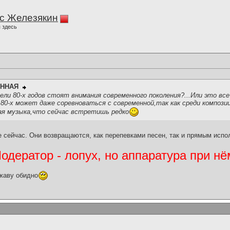
с Железякин
 здесь
ННАЯ
ли 80-х годов стоят внимания современного поколения?...Или это все
80-х может даже соревноваться с современной,так как среди компози
я музыка,что сейчас встретишь редко
е сейчас. Они возвращаются, как перепевками песен, так и прямым испо
дератор - лопух, но аппаратура при нё
жаву обидно