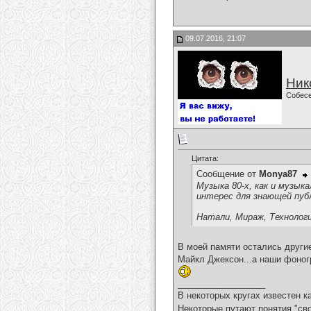
09.07.2016, 21:07
Ник
Собес
Цитата:
Сообщение от
Monya87
Музыка 80-х, как и музы
интерес для знающей пуб
Натали, Мираж, Технолог
В моей памяти остались другие
Майкл Джексон...а наши фоногр
__________________
В некоторых кругах известен к
Некоторые путают понятия "сво