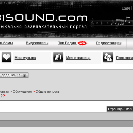
Вход
льбомы
Видеоклипы
Топ Радио
Радиостанции
Моя музыка
Моя страница
Пользов
портал
>
Обсуждения
>
Общие вопросы
???
Страница 3 из 9