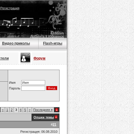
|
Регистрация
Помощь
Добавить в избранное
Видео приколы
Flash-игры
атели
Форум
Имя
Пароль
<
1
2
3
4
5
>
Последняя
»
Опции темы
#
21
Регистрация: 06.08.2010