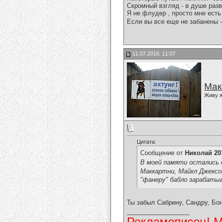
Скромный взгляд - в душе разв
Я не флудер , просто мне есть 
Если вы все еще не забанены -
11.07.2016, 11:07
Мак
Живу я
Цитата:
Сообщение от
Николай 20
В моей памяти остались д
Маккартни, Майкл Джексон
"фанеру" бабло зарабаты
Ты забыл Сабрину, Сандру, Бо
__________________
Рекламописец! Мо