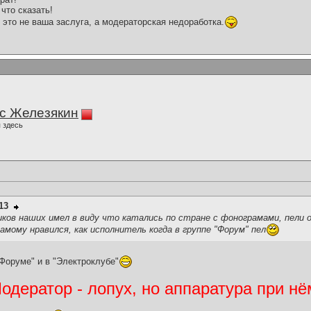
что сказать!
 это не ваша заслуга, а модераторская недоработка.
с Железякин
 здесь
13
виков наших имел в виду что катались по стране с фонограмами, пели 
амому нравился, как исполнитель когда в группе "Форум" пел
Форуме" и в "Электроклубе"
дератор - лопух, но аппаратура при нё