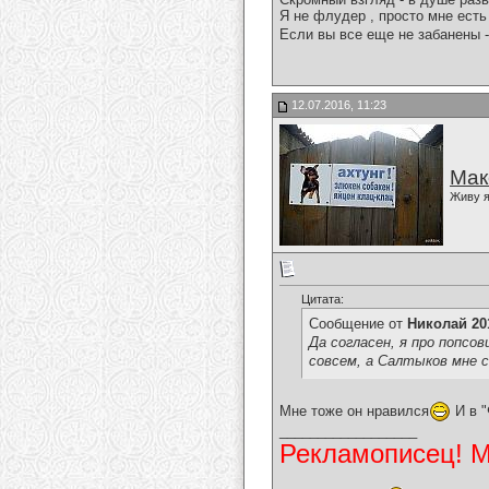
Я не флудер , просто мне есть 
Если вы все еще не забанены -
12.07.2016, 11:23
Мак
Живу я
Цитата:
Сообщение от
Николай 20
Да согласен, я про попсо
совсем, а Салтыков мне с
Мне тоже он нравился
И в "
__________________
Рекламописец! Мо