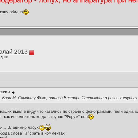
жаву обидно
олай 2013
едник
зякин
у, Бони-М, Саманту Фокс, нашего Виктора Салтыкова в разных группах
 наших имел в виду что катались по стране с фонограмами, пели одни, к
, как исполнитель когда в группе "Форум" пел
ак... Владимир лабух
бода слова" и "срать в комментах"
рат!