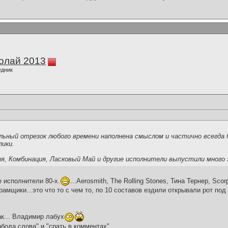
олай 2013
едник
кальный отрезок любого времени наполнена смыслом и частично всегд
лики.
ия, Комбинация, Ласковый Май и другие исполнители выпустили много
 исполнители 80-х.
...Aerosmith, The Rolling Stones, Тина Тернер, Sco
амщики...это что то с чем то, по 10 составов ездили открывали рот по
ак... Владимир лабух
бода слова" и "срать в комментах"