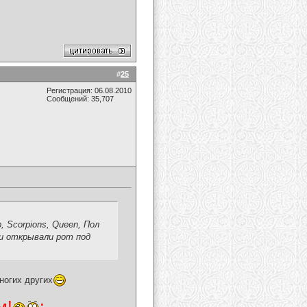
#
25
Регистрация: 06.08.2010
Сообщений: 35,707
р, Scorpions, Queen, Пол
ли открывали рот под
ногих других
м!
: