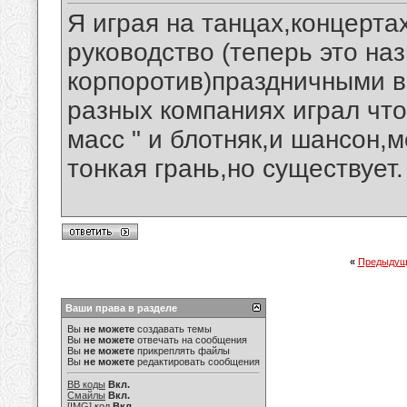
Я играя на танцах,концертах
руководство (теперь это на
корпоротив)праздничными в
разных компаниях играл что
масс " и блотняк,и шансон,
тонкая грань,но существует.
«
Предыдущ
Ваши права в разделе
Вы
не можете
создавать темы
Вы
не можете
отвечать на сообщения
Вы
не можете
прикреплять файлы
Вы
не можете
редактировать сообщения
BB коды
Вкл.
Смайлы
Вкл.
[IMG]
код
Вкл.