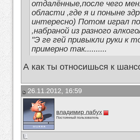
отдалённые,после чего мен
области ,где я и поныне зд
интересно) Потом играл по 
,набраной из разного алкогол
"Э ге гей привыкли руки к 
примерно так..........
А как ты относишься к шанс
26.11.2012, 16:59
владимир лабух
Постоянный пользователь