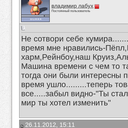
владимир лабух
Постоянный пользователь
Не сотвори себе кумира......
время мне нравились-Пёпл,
харм,Рейнбоу,наш Круиз,Ал
Машина времени с чем то т
тогда они были интересны п
время ушло.........теперь т
все.....забыл видно-"Ты ста
мир ты хотел изменить"
26.11.2012, 15:11