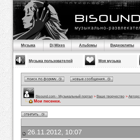
Музыка
Dj Mixes
Альбомы
Видеоклипы
Музыка пользователей
Моя музыка
Bisound.com - Музыкальный портал
>
Ваше творчество
>
Авторс
Мои песенки.
26.11.2012, 10:07