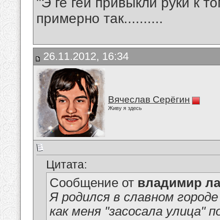
"Э ге гей привыкли руки к т
примерно так..........
26.11.2012, 16:34
Вячеслав Серёгин
Живу я здесь
Цитата:
Сообщение от
владимир ла
Я родился в славном город
как меня "засосала улица" 