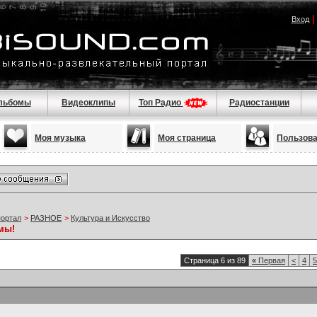
Вход
льбомы
Видеоклипы
Топ Радио
Радиостанции
Моя музыка
Моя страница
Пользов
портал
>
РАЗНОЕ
>
Культура и Искусство
мы!
Страница 6 из 89
«
Первая
<
4
5