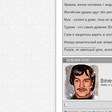
Уровень жизни человека = жад
Житейские драмы идут без реп
Муж - хозяин в доме, пока не 
Туризм - это самая древняя 3
Себе я запретила верить в зло
Иногда решительный шаг вперед
__________________
Разум, не имеющий цели, всег
04.05.2010, 22:24
Вяче
Живу я з