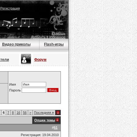
|
Регистрация
Помощь
Добавить в избранное
Видео приколы
Flash-игры
атели
Форум
Имя
Пароль
6
7
8
16
56
>
Последняя
»
Опции темы
#
51
Регистрация: 19.04.2010