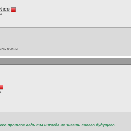
iNice
ок
иль жизни
ь
а его прошлое ведь ты никогда не знаешь своего будущего