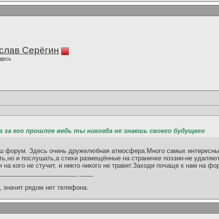
слав Серёгин
десь
ка за его прошлое ведь ты никогда не знаешь своего будущего
аш форум. Здесь очень дружелюбная атмосфера.Много самых интересных
ть,но и послушать,а стихи размещённые на страничке поэзии-не удаляют
 на кого не стучит, и никто никого не травит.Заходи почаще к нам на фо
_______________________ ____
 значит рядом нет телефона.