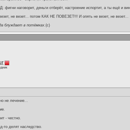
: фигни наговорит, деньги отберёт, настроение испортит, а ты ещё и вин
 везет, не везет... потом КАК НЕ ПОВЕЗЕТ!!! И опять не везет, не везет...
да блуждает в потёмках.
(c)
ur
едник
о не лечение...
ие.
ит - честно.
уд-то делят наследство.