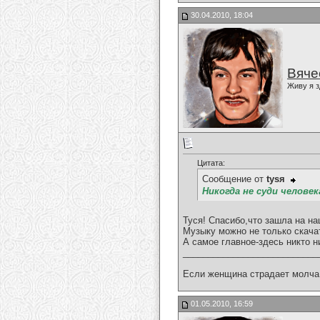
30.04.2010, 18:04
Вяче
Живу я з
Цитата:
Сообщение от
tysя
Никогда не суди челове
Туся! Спасибо,что зашла на н
Музыку можно не только скача
А самое главное-здесь никто ни
___________________________
Если женщина страдает молча,
01.05.2010, 16:59