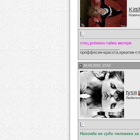
Kitt
Нович
отец ребенка-тайна матери
__________________
проффесия-красота,креатив-ст
30.04.2010, 13:52
tysя
Любител
Никогда не суди человека з