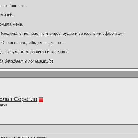
ность/совесть.
етиций.
пришла жена.
D-бродилка с полноценным видео, аудио и сенсорными эффектами.
! Оно опешило, обиделось, ушло...
 - результат хорошего пинка сзади!
да блуждает в потёмках.
(c)
слав Серёгин
десь