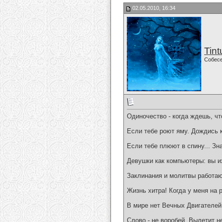
02.05.2010, 16:34
Tint
Собес
Одиночество - когда ждешь, что
Если тебе роют яму. Дождись к
Если тебе плюют в спину... Зн
Девушки как компьютеры: вы их 
Заклинания и молитвы работаю
Жизнь хитра! Когда у меня на р
В мире нет Вечных Двигателей
Слово - не воробей. Вылетит н