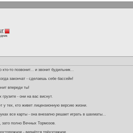
ur
едник
 кто-то позвонит... и звонит будильник...
огда закончат - сделаешь себе бассейн!
ачит впереди ты!
грузите - они на вас виснут.
т у тех, кто живет лицензионную версию жизни.
уках все карты - она внезапно решает играть в шахматы...
, зато полно Вечных Тормозов.
еосторожное - вернётся трёхэтажное...