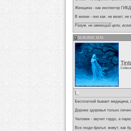
Женщина - как инспектор ГИБДД
В жизни - оно как: не везет, не
__________________
Разум, не имеющий цели, всег
02.05.2010, 16:51
Tint
Собес
Бесплатной бывает медицина, н
Дороже здоровья только лечен
Человек - звучит гордо, а параз
Все люди братья: живут, как б