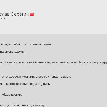
слав Серёгин
десь
юблю, я люблю того, с кем я рядом.
 на смену разуму.
ею. Если это и есть влюбленность, то я разочарован. Тупеть я могу и др
кто-то шевелит мозгами, а кто-то хлопает ушами.
бки, может остаться одна подпись.
нибудь другим.
арищи! Только не в ту сторону.