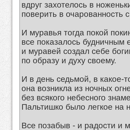
вдруг захотелось в ноженьк
поверить в очарованность 
И муравья тогда покой поки
все показалось будничным е
и муравей создал себе бог
по образу и духу своему.
И в день седьмой, в какое-т
она возникла из ночных огн
без всякого небесного знаме
Пальтишко было легкое на н
Все позабыв - и радости и м