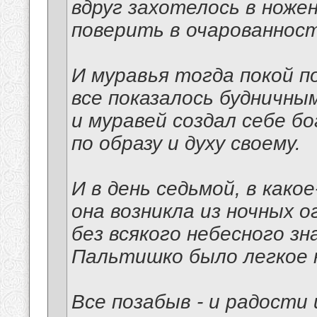
вдруг захотелось в ноже
поверить в очарованност
И муравья тогда покой п
все показалось будничным
и муравей создал себе б
по образу и духу своему.
И в день седьмой, в како
она возникла из ночных о
без всякого небесного зна
Пальтишко было легкое н
Все позабыв - и радости 