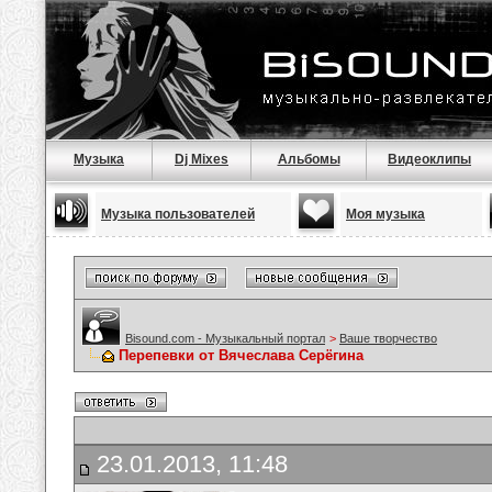
Музыка
Dj Mixes
Альбомы
Видеоклипы
Музыка пользователей
Моя музыка
Bisound.com - Музыкальный портал
>
Ваше творчество
Перепевки от Вячеслава Серёгина
23.01.2013, 11:48