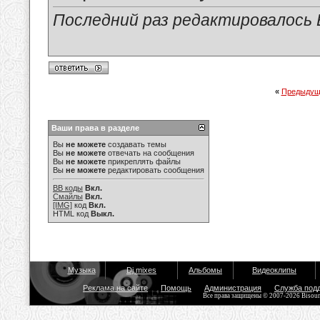
Последний раз редактировалось Е
«
Предыдущ
Ваши права в разделе
Вы
не можете
создавать темы
Вы
не можете
отвечать на сообщения
Вы
не можете
прикреплять файлы
Вы
не можете
редактировать сообщения
BB коды
Вкл.
Смайлы
Вкл.
[IMG]
код
Вкл.
HTML код
Выкл.
Музыка
Dj mixes
Альбомы
Видеоклипы
Реклама на сайте
Помощь
Администрация
Служба под
Все права защищены © 2007-2026 Bisou