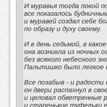
И муравья тогда покой п
все показалось будничным
и муравей создал себе б
по образу и духу своему.
И в день седьмой, в како
она возникла из ночных о
без всякого небесного зна
Пальтишко было легкое н
Все позабыв - и радости 
он двери распахнул в сво
и целовал обветренные р
и старенькие туфельки е