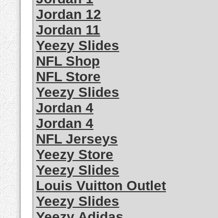
Jordan 12
Jordan 11
Yeezy Slides
NFL Shop
NFL Store
Yeezy Slides
Jordan 4
Jordan 4
NFL Jerseys
Yeezy Store
Yeezy Slides
Louis Vuitton Outlet
Yeezy Slides
Yeezy Adidas