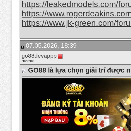
https://leakedmodels.com/fo
https://www.rogerdeakins.com
https://www.jk-green.com/for
07.05.2026, 18:39
go88devappp
Новичок
GO88 là lựa chọn giải trí được 