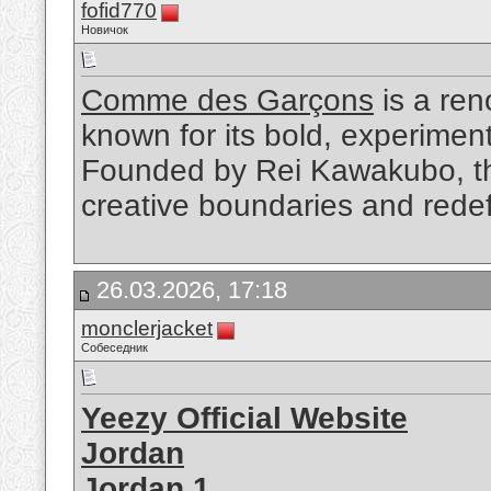
fofid770
Новичок
Comme des Garçons
is a re
known for its bold, experimen
Founded by Rei Kawakubo, th
creative boundaries and rede
26.03.2026, 17:18
monclerjacket
Собеседник
Yeezy Official Website
Jordan
Jordan 1