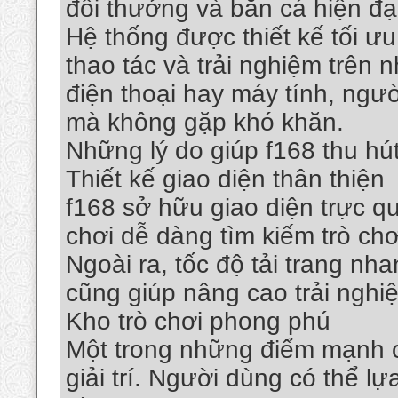
đổi thưởng và bắn cá hiện đạ
Hệ thống được thiết kế tối 
thao tác và trải nghiệm trên 
điện thoại hay máy tính, ngườ
mà không gặp khó khăn.
Những lý do giúp f168 thu hú
Thiết kế giao diện thân thiện
f168 sở hữu giao diện trực q
chơi dễ dàng tìm kiếm trò chơ
Ngoài ra, tốc độ tải trang nh
cũng giúp nâng cao trải nghi
Kho trò chơi phong phú
Một trong những điểm mạnh c
giải trí. Người dùng có thể 