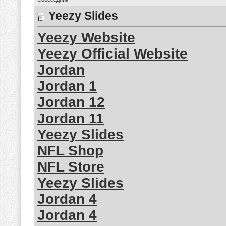
Yeezy Slides
Yeezy Website
Yeezy Official Website
Jordan
Jordan 1
Jordan 12
Jordan 11
Yeezy Slides
NFL Shop
NFL Store
Yeezy Slides
Jordan 4
Jordan 4