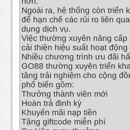
hơn.
Ngoài ra, hệ thống còn triển 
để hạn chế các rủi ro liên qu
dụng dịch vụ.
Việc thường xuyên nâng cấp
cải thiện hiệu suất hoạt động
Nhiều chương trình ưu đãi h
GO88 thường xuyên triển kha
tăng trải nghiệm cho cộng đồ
phổ biến gồm:
Thưởng thành viên mới
Hoàn trả định kỳ
Khuyến mãi nạp tiền
Tặng giftcode miễn phí