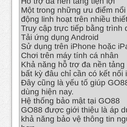
Hỗ trợ đa nền tảng tiện lợi
Một trong những ưu điểm nổi
động linh hoạt trên nhiều thi
Truy cập trực tiếp bằng trình
Tải ứng dụng Android
Sử dụng trên iPhone hoặc iP
Chơi trên máy tính cá nhân
Khả năng hỗ trợ đa nền tảng g
bất kỳ đâu chỉ cần có kết nối 
Đây cũng là yếu tố giúp GO8
dùng hiện nay.
Hệ thống bảo mật tại GO88
GO88 được giới thiệu là áp 
khả năng bảo vệ thông tin ng