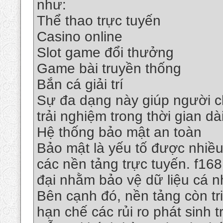
như:
Thể thao trực tuyến
Casino online
Slot game đổi thưởng
Game bài truyền thống
Bắn cá giải trí
Sự đa dạng này giúp người c
trải nghiệm trong thời gian dài
Hệ thống bảo mật an toàn
Bảo mật là yếu tố được nhiề
các nền tảng trực tuyến. f1
đại nhằm bảo vệ dữ liệu cá n
Bên cạnh đó, nền tảng còn t
hạn chế các rủi ro phát sinh 