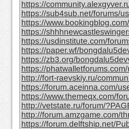
https://community.alexgyver.
https://sub4sub.net/forums/u
https://www.bookingblog.com
https://shhhnewcastleswinger
https://usdinstitute.com/for
https://paper.wf/bongdalu5d
https://zb3.org/bongdalu5de
https://phatwalletforums.com
http://fort-raevskiy.ru/commun
https://forum.aceinna.com/u
https://www.themeqx.com/for
http://vetstate.ru/forum/?
http://forum.amzgame.com/th
https://forum.delftship.net/P