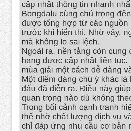
cập nhật thông tin nhanh nhấ
Bongdalu cũng chú trọng đến 
được tổng hợp từ các nguồn đ
trước khi hiển thị. Nhờ vậy,
mà không lo sai lệch.
Ngoài ra, nền tảng còn cung c
hạng được cập nhật liên tục.
mùa giải một cách dễ dàng và 
Một điểm đáng chú ý khác là 
đấu đã diễn ra. Điều này giúp
quan trọng nào dù không theo 
Trong bối cảnh cạnh tranh hi
thế nhờ chất lượng dịch vụ v
chỉ đáp ứng nhu cầu cơ bản m