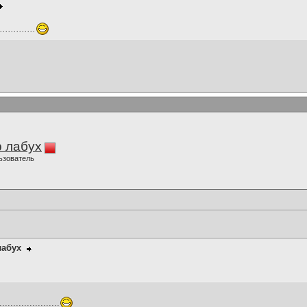
...........
 лабух
ьзователь
лабух
................