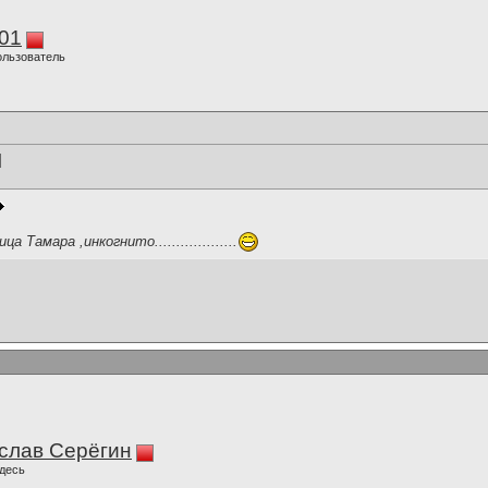
01
ользователь
]
 Тамара ,инкогнито...................
слав Серёгин
десь