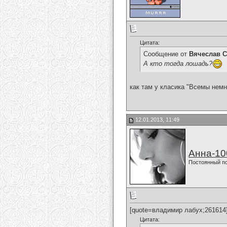
Цитата:
Сообщение от
Вячеслав С
А кто тогда лошадь?
как там у класика "Всемы немного 
12.01.2013, 11:49
Анна-10
Постоянный п
[quote=владимир лабух;261614
Цитата: