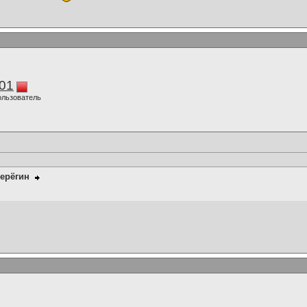
01
ользователь
ерёгин