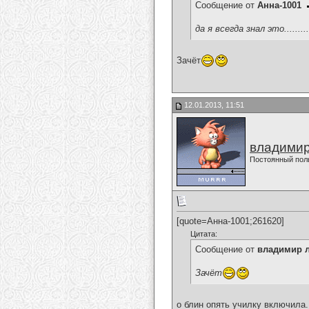
Сообщение от
Анна-1001
да я всегда знал это...........
Зачёт
12.01.2013, 11:51
владимир
Постоянный пол
[quote=Анна-1001;261620]
Цитата:
Сообщение от
владимир 
Зачёт
о блин опять училку включила.......