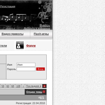
|
Регистрация
Помощь
Добавить в избранное
Видео приколы
Flash-игры
атели
Форум
Имя
Пароль
59
60
68
108
>
Последняя
»
Опции темы
#
571
Регистрация: 22.04.2010