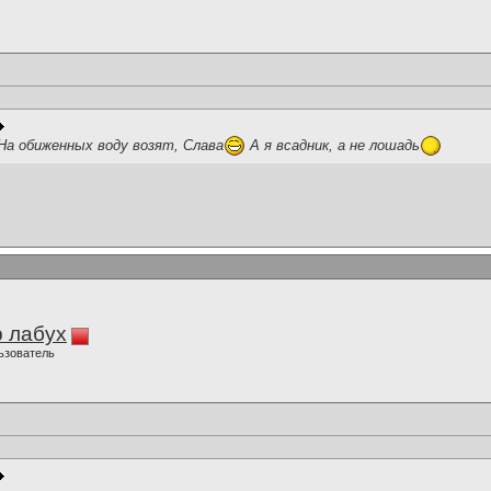
На обиженных воду возят, Слава
А я всадник, а не лошадь
 лабух
ьзователь