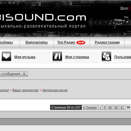
Вход
льбомы
Видеоклипы
Топ Радио
Радиостанции
Моя музыка
Моя страница
Пользов
портал
>
Ваше творчество
>
Авторская песня
Страница 58 из 237
«
Первая
<
8
48
56
57
58