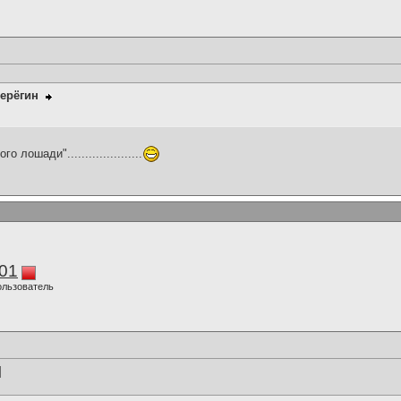
ерёгин
лошади".....................
01
ользователь
]