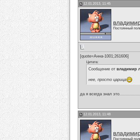
12.01.2013, 11:45
владимир
Постоянный пол
[quote=Анна-1001;261606]
Цитата:
Сообщение от
владимир 
нее, просто царица
да я всегда знал это.................
12.01.2013, 11:48
владимир
Постоянный пол