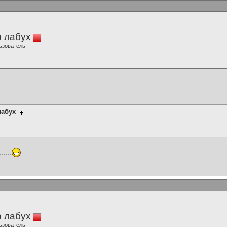
 лабух
ьзователь
лабух
.....
 лабух
ьзователь