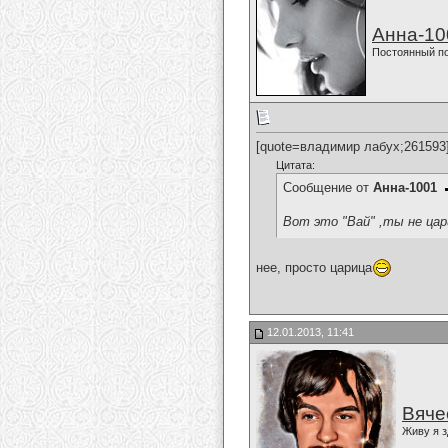
Анна-10
Постоянный п
[quote=владимир лабух;261593
Цитата:
Сообщение от
Анна-1001
Вот это "Вай" ,ты не царица
нее, просто царица
12.01.2013, 11:41
Вяче
Живу я з