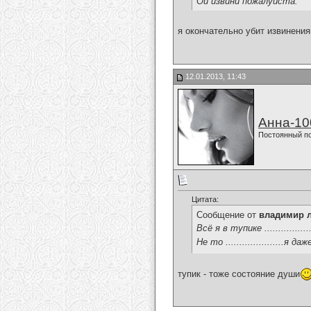
Ой извини пожалуйста.
я окончательно убит извинениями,
12.01.2013, 11:43
Анна-10
Постоянный п
Цитата:
Сообщение от
владимир 
Всё я в тупике .............
Не то .....................я д
тупик - тоже состояние души