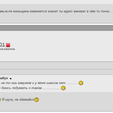
если женьщина извиняется значит ты идиот виноват в чём то точно............
01
ользователь
лабух
.....не то она замужем и у меня шансов нет.............
аже боюсь подумать о таком...................
Я шучу, не обижайся