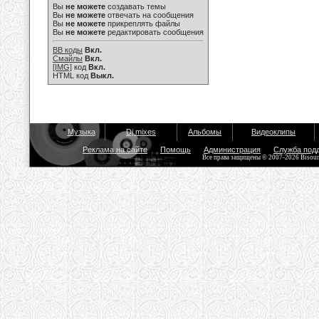
Вы
не можете
создавать темы
Вы
не можете
отвечать на сообщения
Вы
не можете
прикреплять файлы
Вы
не можете
редактировать сообщения
BB коды
Вкл.
Смайлы
Вкл.
[IMG]
код
Вкл.
HTML код
Выкл.
Музыка
Dj mixes
Альбомы
Видеоклипы
Реклама на сайте
Помощь
Администрация
Служба под
Все права защищены © 2007-2026 Bisou