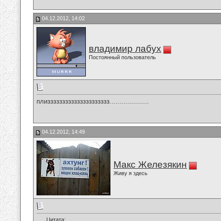
04.12.2012, 14:02
владимир лабух
Постоянный пользователь
плиззззззззззззззззззззз....................
04.12.2012, 14:49
Макс Железякин
Живу я здесь
Цитата: