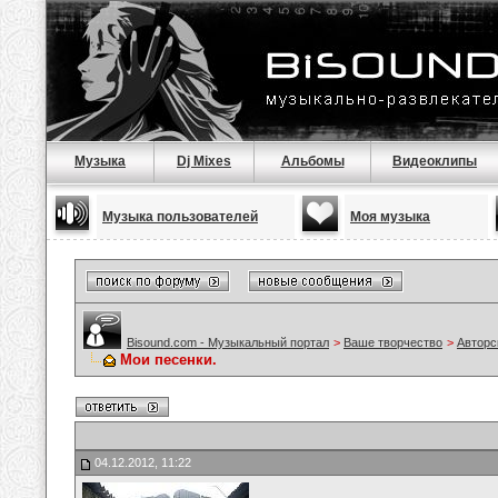
Музыка
Dj Mixes
Альбомы
Видеоклипы
Музыка пользователей
Моя музыка
Bisound.com - Музыкальный портал
>
Ваше творчество
>
Авторс
Мои песенки.
04.12.2012, 11:22