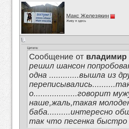
Макс Железякин
Живу я здесь
Цитата:
Сообщение от
владимир
решил шансон попробовать
одна .............вышла из
переписывались..........т
о...................говорит
наше,жаль,такая молоден
баба..........интересно обща
так что песенка быстро 