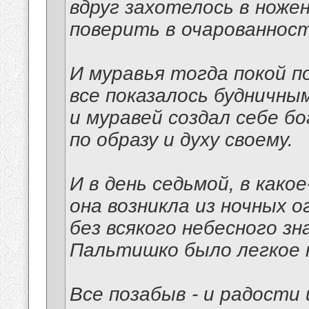
вдруг захотелось в ноже
поверить в очарованност
И муравья тогда покой п
все показалось будничным
и муравей создал себе б
по образу и духу своему.
И в день седьмой, в како
она возникла из ночных о
без всякого небесного зна
Пальтишко было легкое н
Все позабыв - и радости 