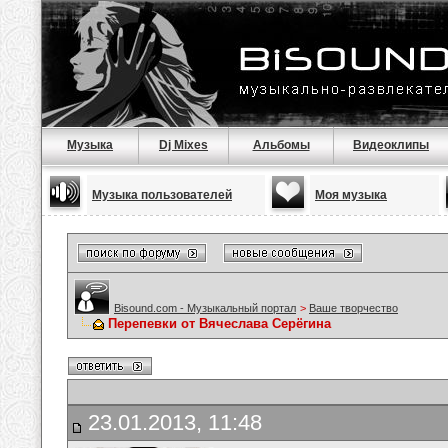
Музыка
Dj Mixes
Альбомы
Видеоклипы
Музыка пользователей
Моя музыка
Bisound.com - Музыкальный портал
>
Ваше творчество
Перепевки от Вячеслава Серёгина
23.01.2013, 11:48