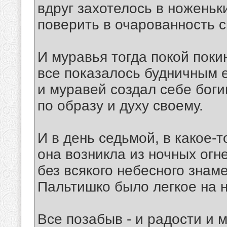
вдруг захотелось в ноженьк
поверить в очарованность 
И муравья тогда покой поки
все показалось будничным е
и муравей создал себе бог
по образу и духу своему.
И в день седьмой, в какое-т
она возникла из ночных огн
без всякого небесного знаме
Пальтишко было легкое на н
Все позабыв - и радости и м