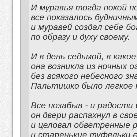
И муравья тогда покой п
все показалось будничным
и муравей создал себе б
по образу и духу своему.
И в день седьмой, в како
она возникла из ночных о
без всякого небесного зна
Пальтишко было легкое н
Все позабыв - и радости 
он двери распахнул в сво
и целовал обветренные р
и старенькие туфельки е