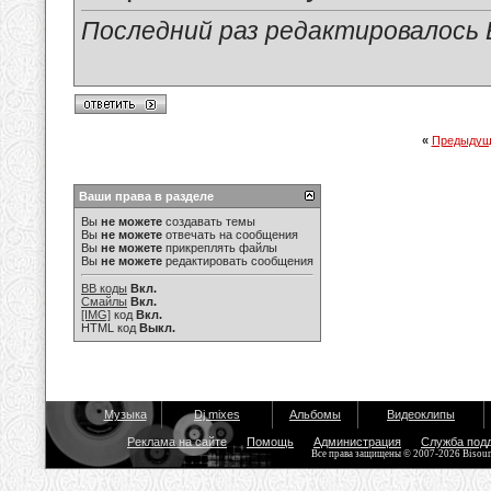
Последний раз редактировалось Е
«
Предыдущ
Ваши права в разделе
Вы
не можете
создавать темы
Вы
не можете
отвечать на сообщения
Вы
не можете
прикреплять файлы
Вы
не можете
редактировать сообщения
BB коды
Вкл.
Смайлы
Вкл.
[IMG]
код
Вкл.
HTML код
Выкл.
Музыка
Dj mixes
Альбомы
Видеоклипы
Реклама на сайте
Помощь
Администрация
Служба под
Все права защищены © 2007-2026 Bisou