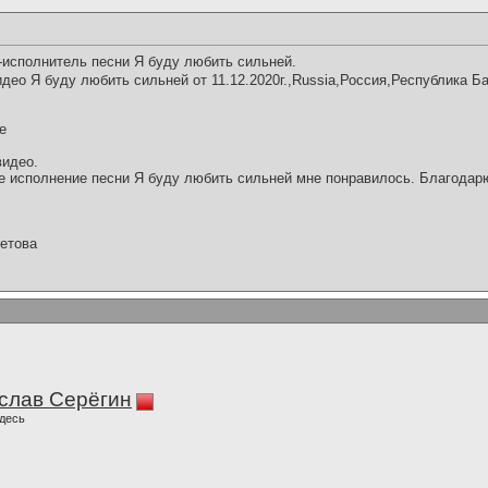
-исполнитель песни Я буду любить сильней.
део Я буду любить сильней от 11.12.2020г.,Russia,Россия,Республика Б
е
видео.
 исполнение песни Я буду любить сильней мне понравилось. Благодарю
етова
слав Серёгин
десь