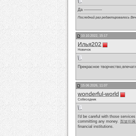
Да ---------------
Последний раз редактировалось Вяч
10.10.2022, 15:17
Илья202
Новичок
Прекрасное творчество,впечат
15.06.2026, 11:07
wonderful-world
Собеседник
I'd be careful with those servic
committing any money.
정보이용
financial institutions.