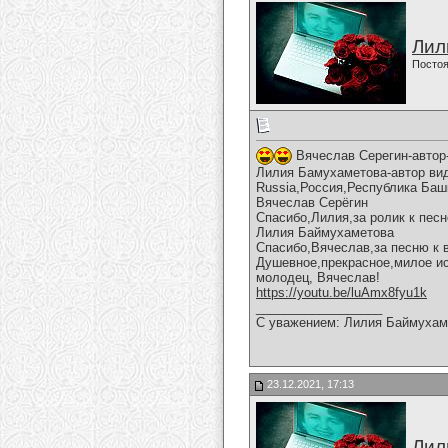
Лил
Постоя
Вячеслав Серегин-автор-
Лилия Бамухаметова-автор виде
Russia,Россия,Республика Баш
Вячеслав Серёгин
Спасибо,Лилия,за ролик к песн
Лилия Баймухаметова
Спасибо,Вячеслав,за песню к 
Душевное,прекрасное,милое ис
молодец, Вячеслав!
https://youtu.be/luAmx8fyu1k
__________________
С уважением: Лилия Баймухам
23.12.2021, 17:13
Лил