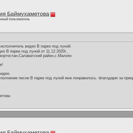
ия Баймухаметова
нный пользователь
исполнитель видео В парке под луной.
о В парке под луной от 11.12.2020г.,
кортостан,Салаватский район,с.Малояз
е!
видео.
полнение песни В парке под луной мне понравилось. благодарю за прек
етова
ия Баймухаметова