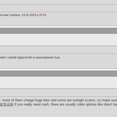
еслав Серёгин, 13.01.2023 в
20:15
.
ляет своей красотой и изысканностью.
es - most of them charge huge fees and some are outright scams, so make sure 
료현금화
If you really need cash, there are usually safer options like direct ba