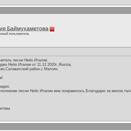
ия Баймухаметова
нный пользователь
нитель песни Небо Италии.
ео Небо Италии от 11.12.2020г.,Russia,
ан,Салаватский район,с.Малояз.
е!
видео.
полнение песни Небо Италии мне понравилось.Благодарю за милое,тал
етова