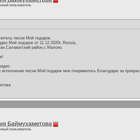
нный пользователь
нитель песни Мой подарок.
ео Мой подарок от 11.12.2020г.,Russia,
ан,Салаватский район,с.Малояз.
е!
видео.
 исполнение песни Мой подарок мне понравилось.Благодарю за прекрас
етова
ия Баймухаметова
нный пользователь