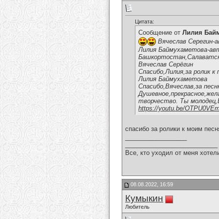
Цитата:
Сообщение от
Лилия Бай
Вячеслав Серегин-а
Лилия Баймухаметова-авто
Башкортостан,Салаватски
Вячеслав Серёгин
Спасибо,Лилия,за ролик к 
Лилия Баймухаметова
Спасибо,Вячеслав,за песн
Душевное,прекрасное,жела
творчество. Ты молодец,
https://youtu.be/OTPU0VE
спасибо за ролики к моим пес
__________________
___________________________
Все, кто уходил от меня хотел
08.08.2022, 16:59
Кумыкин
Любитель