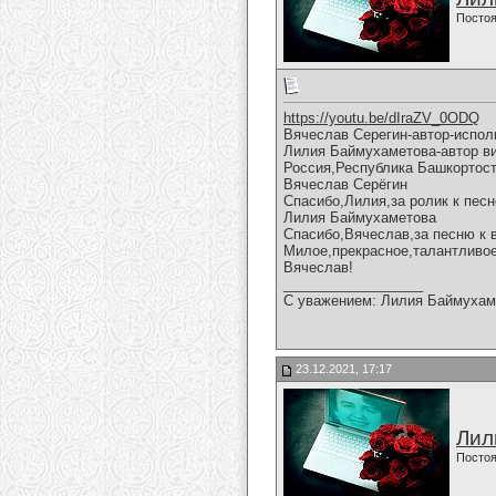
Постоя
https://youtu.be/dIraZV_0ODQ
Вячеслав Серегин-автор-испол
Лилия Баймухаметова-автор вид
Россия,Республика Башкортост
Вячеслав Серёгин
Спасибо,Лилия,за ролик к песн
Лилия Баймухаметова
Спасибо,Вячеслав,за песню к 
Милое,прекрасное,талантливое
Вячеслав!
__________________
С уважением: Лилия Баймухам
23.12.2021, 17:17
Лил
Постоя