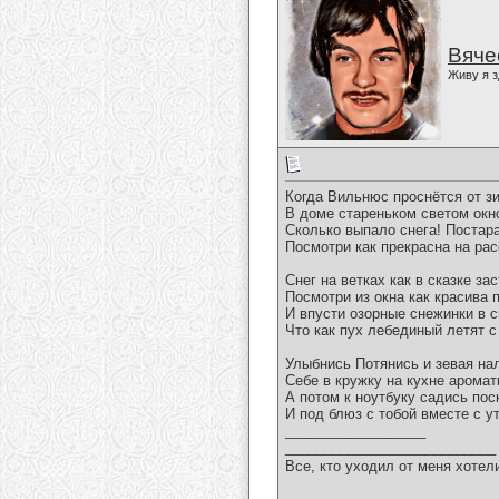
Вяче
Живу я з
Когда Вильнюс проснётся от з
В доме стареньком светом окно
Сколько выпало снега! Постар
Посмотри как прекрасна на рас
Снег на ветках как в сказке з
Посмотри из окна как красива 
И впусти озорные снежинки в 
Что как пух лебединый летят с
Улыбнись Потянись и зевая на
Себе в кружку на кухне аромат
А потом к ноутбуку садись пос
И под блюз с тобой вместе с у
__________________
___________________________
Все, кто уходил от меня хотел