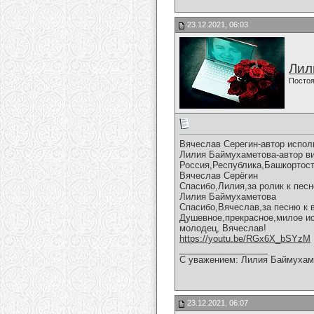
23.12.2021, 06:03
Лил
Постоя
Вячеслав Серегин-автор испол
Лилия Баймухаметова-автор вид
Россия,Республика,Башкортост
Вячеслав Серёгин
Спасибо,Лилия,за ролик к песн
Лилия Баймухаметова
Спасибо,Вячеслав,за песню к 
Душевное,прекрасное,милое ис
молодец, Вячеслав!
https://youtu.be/RGx6X_bSYzM
__________________
С уважением: Лилия Баймухам
23.12.2021, 06:07