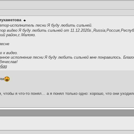
мухаметова
втор-исполнитель песни Я буду любить сильней.
р видео Я буду любить сильней от 11.12.2020г.,Russia,Россия,Респуб
й район,с.Малояз.
песне
ю к видео.
нное исполнение песни Я буду любить сильней мне понравилось. Благо
Вячеслав!
m6qg
ням
и, чтобы я что-то понял… а я понял только одно: хорошо, что они уходил