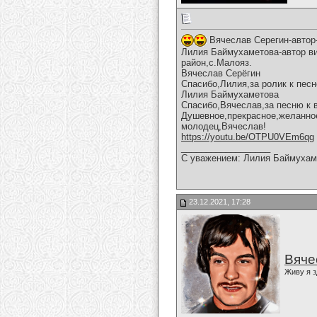
Вячеслав Серегин-автор
Лилия Баймухаметова-автор ви
район,с.Малояз.
Вячеслав Серёгин
Спасибо,Лилия,за ролик к песн
Лилия Баймухаметова
Спасибо,Вячеслав,за песню к 
Душевное,прекрасное,желанное
молодец,Вячеслав!
https://youtu.be/OTPU0VEm6qg
__________________
С уважением: Лилия Баймухам
23.12.2021, 17:28
Вяче
Живу я з