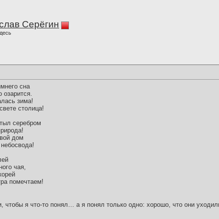
слав Серёгин
десь
имнего сна
 озарится.
алась зима!
свете столица!
астыл серебром
природа!
свой дом
 небосвода!
лей
ного чая,
корей
тра помечтаем!
и, чтобы я что-то понял… а я понял только одно: хорошо, что они уходил