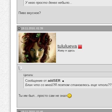
У него просто денег небыло...
Пиво вкусное?
19.11.2010, 01:39
tululueva
Живу я здесь
Цитата:
Сообщение от
addSER
Блин что со мной?Я поэтом становлюсь еще чтоли??
Ты им был...просто сам не знал
19.11.2010, 01:46