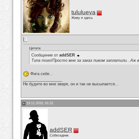
tululueva
Живу я здесь
Цитата:
Сообщение от
addSER
Типа того!Просто мне за заказ пивом заплатили...Аж в
Фига себе...
__________________
Не будите во мне зверя, он и так не высыпается...
19.11.2010, 01:31
addSER
Собеседник