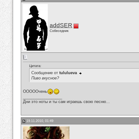
addSER
Собеседник
Цитата:
Сообщение от
tululueva
Пиво вкусное?
ОООООчень
__________________
Дни это ноты и ты сам играешь свою песню...
19.11.2010, 01:49