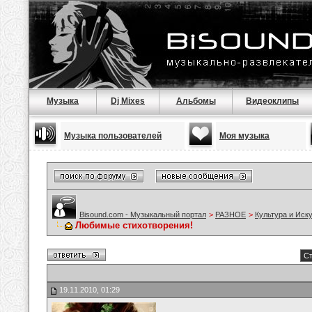
Музыка
Dj Mixes
Альбомы
Видеоклипы
Музыка пользователей
Моя музыка
Bisound.com - Музыкальный портал
>
РАЗНОЕ
>
Культура и Иск
Любимые стихотворения!
Ст
19.11.2010, 01:29