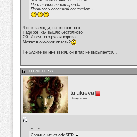
Но с танцпола его правда
Пришлось лопаткой соскребать...
Что ж за люди, ничего святого…
Надо же, как вышло бестолково.
Ой. Уносит его русая корова…
Может в обморок упасть?
__________________
Не будите во мне зверя, он и так не высыпается...
19.11.2010, 01:38
tululueva
Живу я здесь
Цитата:
Сообщение от
addSER