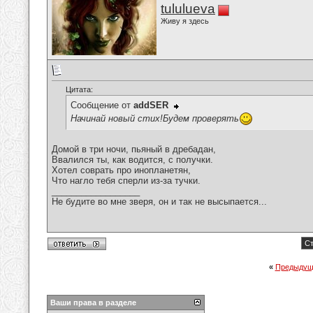
tululueva
Живу я здесь
Цитата:
Сообщение от
addSER
Начинай новый стих!Будем проверять
Домой в три ночи, пьяный в дребадан,
Ввалился ты, как водится, с получки.
Хотел соврать про инопланетян,
Что нагло тебя сперли из-за тучки.
__________________
Не будите во мне зверя, он и так не высыпается...
Ст
«
Предыдущ
Ваши права в разделе