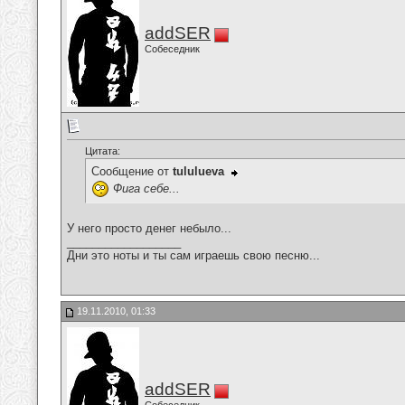
addSER
Собеседник
Цитата:
Сообщение от
tululueva
Фига себе...
У него просто денег небыло...
__________________
Дни это ноты и ты сам играешь свою песню...
19.11.2010, 01:33
addSER