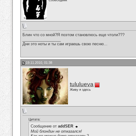
Собеседник
Блин что со мной?Я поэтом становлюсь еще чтоли???
__________________
Дни это ноты и ты сам играешь свою песню...
19.11.2010, 01:38
tululueva
Живу я здесь
Цитата:
Сообщение от
addSER
Мой блондин не отказался!
Как же можно даме отказать?