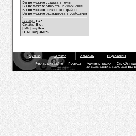
Вы
не можете
создавать темы
Вы
не можете
отвечать на сообщения
Вы
не можете
прикреплять файлы
Вы
не можете
редактировать сообщения
BB коды
Вкл.
Смайлы
Вкл.
[IMG]
код
Вкл.
HTML код
Выкл.
Музыка
Dj mixes
Альбомы
Видеоклипы
Реклама на сайте
Помощь
Администрация
Служба под
Все права защищены © 2007-2026 Bisou