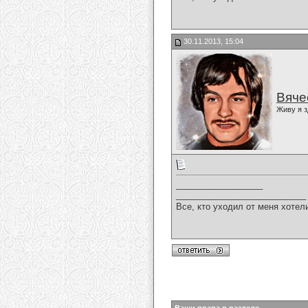
30.11.2013, 15:04
Вяче
Живу я з
__________________
___________________________
Все, кто уходил от меня хотел