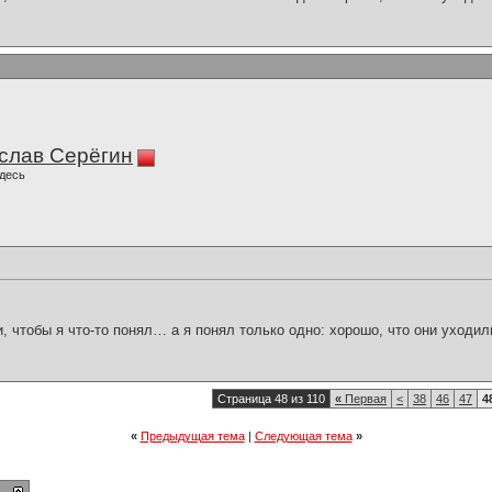
слав Серёгин
десь
и, чтобы я что-то понял… а я понял только одно: хорошо, что они уходил
Страница 48 из 110
«
Первая
<
38
46
47
4
«
Предыдущая тема
|
Следующая тема
»