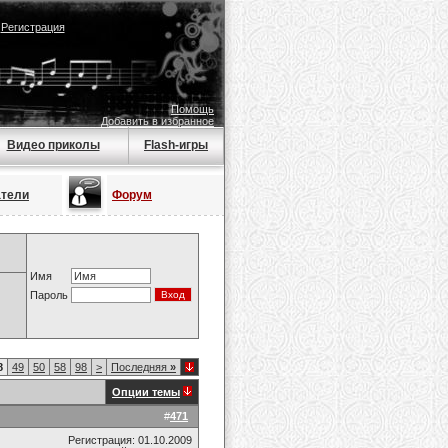
|
Регистрация
Помощь
Добавить в избранное
Видео приколы
Flash-игры
атели
Форум
Имя
Пароль
8
49
50
58
98
>
Последняя
»
Опции темы
#
471
Регистрация: 01.10.2009