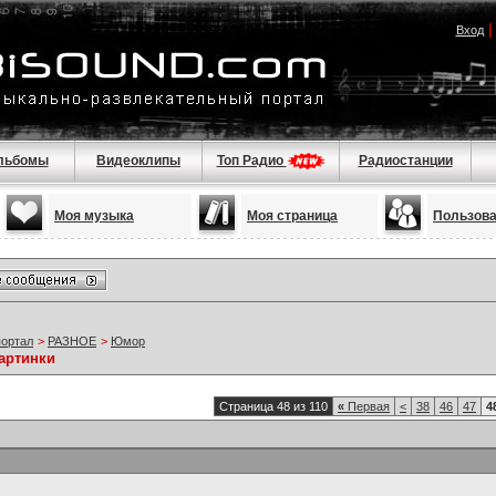
Вход
льбомы
Видеоклипы
Топ Радио
Радиостанции
Моя музыка
Моя страница
Пользов
портал
>
РАЗНОЕ
>
Юмор
артинки
Страница 48 из 110
«
Первая
<
38
46
47
4