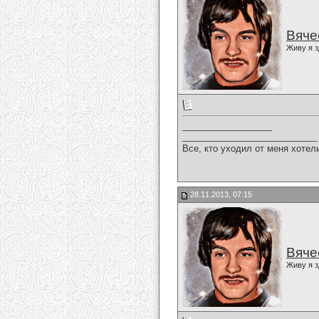
Вяче
Живу я з
__________________
___________________________
Все, кто уходил от меня хотел
28.11.2013, 07:15
Вяче
Живу я з