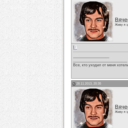
Вяче
Живу я з
__________________
___________________________
Все, кто уходил от меня хотел
28.11.2013, 20:35
Вяче
Живу я з