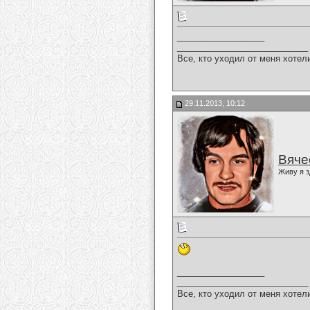
__________________
___________________________
Все, кто уходил от меня хотел
29.11.2013, 10:12
Вяче
Живу я з
__________________
___________________________
Все, кто уходил от меня хотел