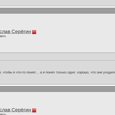
слав Серёгин
десь
и, чтобы я что-то понял… а я понял только одно: хорошо, что они уходил
слав Серёгин
десь