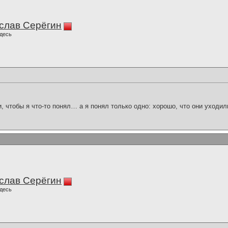
слав Серёгин
десь
и, чтобы я что-то понял… а я понял только одно: хорошо, что они уходил
слав Серёгин
десь