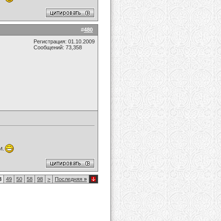
#
480
Регистрация: 01.10.2009
Сообщений: 73,358
и.
8
49
50
58
98
>
Последняя
»