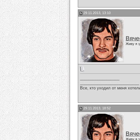
29.11.2013, 13:10
Вяче
Живу я з
__________________
___________________________
Все, кто уходил от меня хотел
29.11.2013, 18:52
Вяче
Живу я з