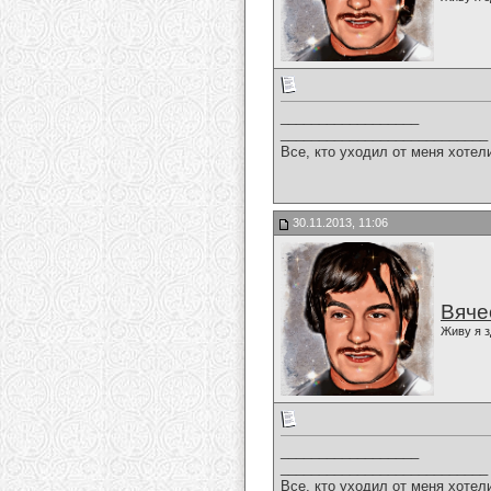
__________________
___________________________
Все, кто уходил от меня хотел
30.11.2013, 11:06
Вяче
Живу я з
__________________
___________________________
Все, кто уходил от меня хотел