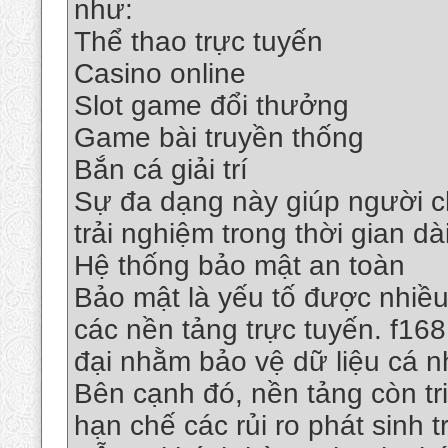
như:
Thể thao trực tuyến
Casino online
Slot game đổi thưởng
Game bài truyền thống
Bắn cá giải trí
Sự đa dạng này giúp người c
trải nghiệm trong thời gian dài
Hệ thống bảo mật an toàn
Bảo mật là yếu tố được nhiề
các nền tảng trực tuyến. f1
đại nhằm bảo vệ dữ liệu cá n
Bên cạnh đó, nền tảng còn t
hạn chế các rủi ro phát sinh 