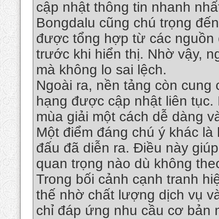
cập nhật thông tin nhanh nhấ
Bongdalu cũng chú trọng đến 
được tổng hợp từ các nguồn đ
trước khi hiển thị. Nhờ vậy,
mà không lo sai lệch.
Ngoài ra, nền tảng còn cung c
hạng được cập nhật liên tục.
mùa giải một cách dễ dàng và 
Một điểm đáng chú ý khác là 
đấu đã diễn ra. Điều này giúp
quan trọng nào dù không theo 
Trong bối cảnh cạnh tranh hi
thế nhờ chất lượng dịch vụ v
chỉ đáp ứng nhu cầu cơ bản m