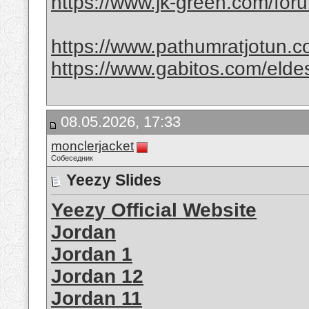
https://www.jk-green.com/for
https://www.pathumratjotun.
https://www.gabitos.com/eld
08.05.2026, 17:33
monclerjacket
Собеседник
Yeezy Slides
Yeezy Official Website
Jordan
Jordan 1
Jordan 12
Jordan 11