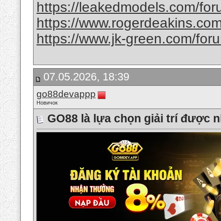
https://leakedmodels.com/fo
https://www.rogerdeakins.com
https://www.jk-green.com/for
07.05.2026, 18:39
go88devappp
Новичок
GO88 là lựa chọn giải trí được 