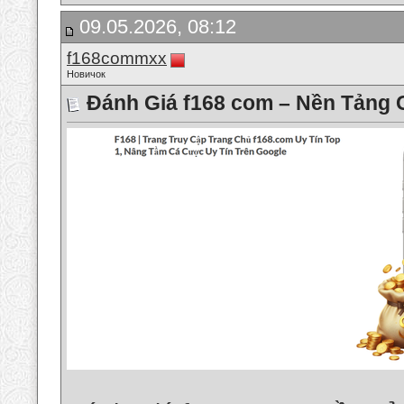
09.05.2026, 08:12
f168commxx
Новичок
Đánh Giá f168 com – Nền Tảng G