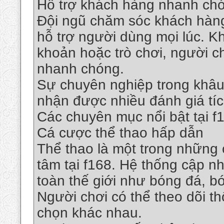
Hỗ trợ khách hàng nhanh ch
Đội ngũ chăm sóc khách hàng
hỗ trợ người dùng mọi lúc. Kh
khoản hoặc trò chơi, người ch
nhanh chóng.
Sự chuyên nghiệp trong khâu 
nhận được nhiều đánh giá tíc
Các chuyên mục nổi bật tại f
Cá cược thể thao hấp dẫn
Thể thao là một trong những
tâm tại f168. Hệ thống cập nhậ
toàn thế giới như bóng đá, bó
Người chơi có thể theo dõi th
chọn khác nhau.