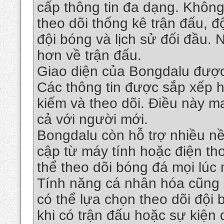
cấp thông tin đa dạng. Không
theo dõi thống kê trận đấu, đ
đội bóng và lịch sử đối đầu. 
hơn về trận đấu.
Giao diện của Bongdalu được 
Các thông tin được sắp xếp h
kiếm và theo dõi. Điều này ma
cả với người mới.
Bongdalu còn hỗ trợ nhiều nề
cập từ máy tính hoặc điện th
thể theo dõi bóng đá mọi lúc 
Tính năng cá nhân hóa cũng 
có thể lựa chọn theo dõi đội
khi có trận đấu hoặc sự kiện 