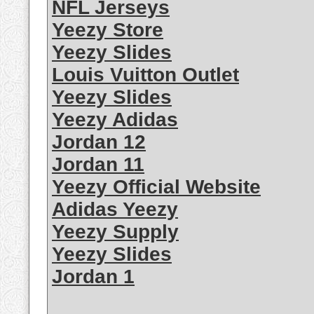
NFL Jerseys
Yeezy Store
Yeezy Slides
Louis Vuitton Outlet
Yeezy Slides
Yeezy Adidas
Jordan 12
Jordan 11
Yeezy Official Website
Adidas Yeezy
Yeezy Supply
Yeezy Slides
Jordan 1