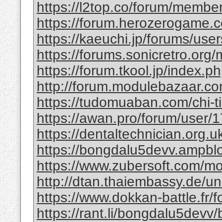
https://l2top.co/forum/memb
https://forum.herozerogame.
https://kaeuchi.jp/forums/us
https://forums.sonicretro.org
https://forum.tkool.jp/index
http://forum.modulebazaar.c
https://tudomuaban.com/chi-tie
https://awan.pro/forum/user/
https://dentaltechnician.org
https://bongdalu5devv.ampb
https://www.zubersoft.com/mo
http://dtan.thaiembassy.de/un
https://www.dokkan-battle.fr/
https://rant.li/bongdalu5devv