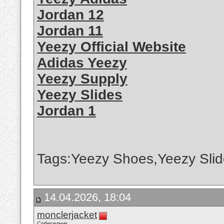
Jordan 12
Jordan 11
Yeezy Official Website
Adidas Yeezy
Yeezy Supply
Yeezy Slides
Jordan 1
Tags:Yeezy Shoes,Yeezy Slid
14.04.2026, 18:04
monclerjacket
Собеседник