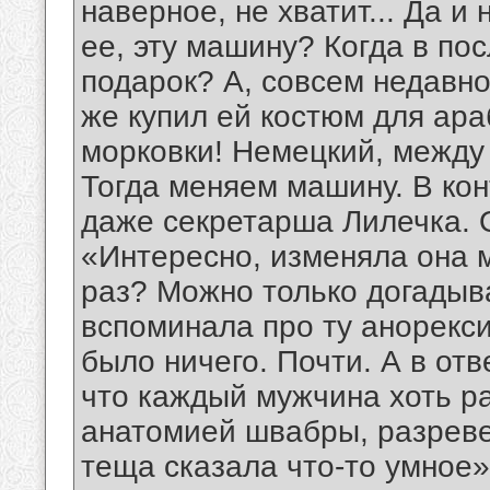
наверное, не хватит... Да и 
ее, эту машину? Когда в по
подарок? А, совсем недавно
же купил ей костюм для ара
морковки! Немецкий, между
Тогда меняем машину. В кон
даже секретарша Лилечка. О
«Интересно, изменяла она м
раз? Можно только догадыва
вспоминала про ту анорексич
было ничего. Почти. А в от
что каждый мужчина хоть ра
анатомией швабры, разреве
теща сказала что-то умное»