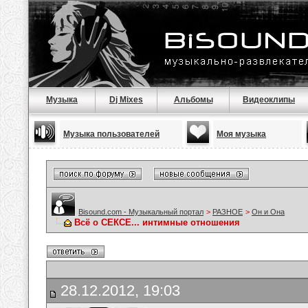
Музыка
Dj Mixes
Альбомы
Видеоклипы
Музыка пользователей
Моя музыка
Bisound.com - Музыкальный портал
>
РАЗНОЕ
>
Он и Она
Всё о СЕКСЕ... интимные отношения
28.12.2012, 19:03