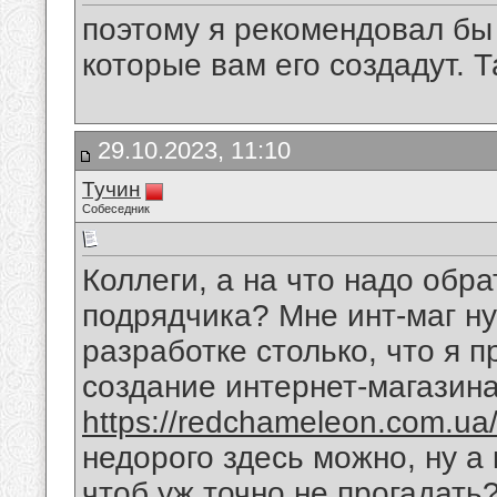
поэтому я рекомендовал бы
которые вам его создадут. Т
29.10.2023, 11:10
Тучин
Собеседник
Коллеги, а на что надо обр
подрядчика? Мне инт-маг н
разработке столько, что я п
создание интернет-магазина
https://redchameleon.com.ua/i
недорого здесь можно, ну а
чтоб уж точно не прогадать