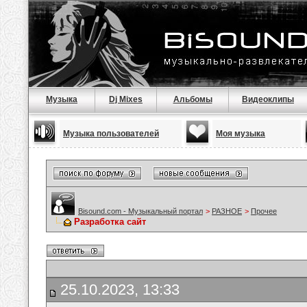
Музыка
Dj Mixes
Альбомы
Видеоклипы
Музыка пользователей
Моя музыка
Bisound.com - Музыкальный портал
>
РАЗНОЕ
>
Прочее
Разработка сайт
25.10.2023, 13:33