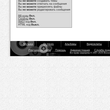
Вы
не можете
создавать темы
Вы
не можете
отвечать на сообщения
Вы
не можете
прикреплять файлы
Вы
не можете
редактировать сообщения
BB коды
Вкл.
Смайлы
Вкл.
[IMG]
код
Вкл.
HTML код
Выкл.
Музыка
Dj mixes
Альбомы
Видеоклипы
Реклама на сайте
Помощь
Администрация
Служба под
Все права защищены © 2007-2026 Bisou