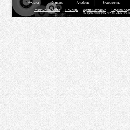
Музыка
Dj mixes
Альбомы
Видеоклипы
Реклама на сайте
Помощь
Администрация
Служба под
Все права защищены © 2007-2026 Bisou