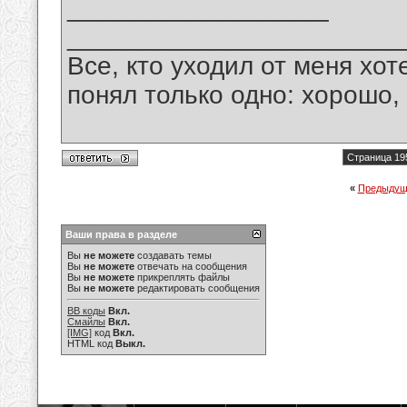
__________________
_______________________
Все, кто уходил от меня хот
понял только одно: хорошо,
Страница 19
«
Предыдущ
Ваши права в разделе
Вы
не можете
создавать темы
Вы
не можете
отвечать на сообщения
Вы
не можете
прикреплять файлы
Вы
не можете
редактировать сообщения
BB коды
Вкл.
Смайлы
Вкл.
[IMG]
код
Вкл.
HTML код
Выкл.