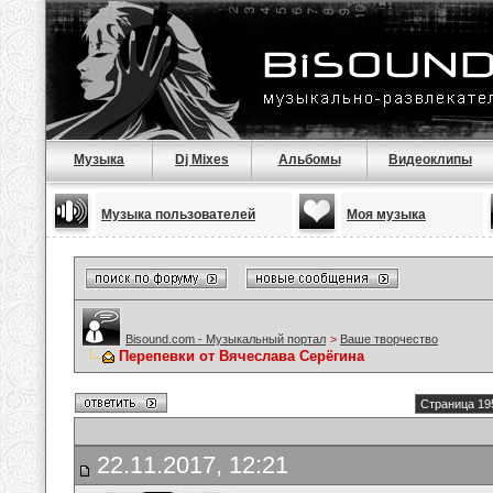
Музыка
Dj Mixes
Альбомы
Видеоклипы
Музыка пользователей
Моя музыка
Bisound.com - Музыкальный портал
>
Ваше творчество
Перепевки от Вячеслава Серёгина
Страница 19
22.11.2017, 12:21