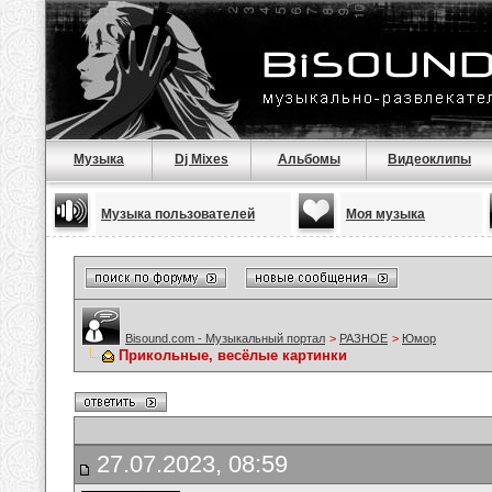
Музыка
Dj Mixes
Альбомы
Видеоклипы
Музыка пользователей
Моя музыка
Bisound.com - Музыкальный портал
>
РАЗНОЕ
>
Юмор
Прикольные, весёлые картинки
27.07.2023, 08:59