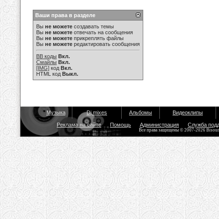
Ваши права в разделе
Вы
не можете
создавать темы
Вы
не можете
отвечать на сообщения
Вы
не можете
прикреплять файлы
Вы
не можете
редактировать сообщения
BB коды
Вкл.
Смайлы
Вкл.
[IMG]
код
Вкл.
HTML код
Выкл.
Музыка
Dj mixes
Альбомы
Видеоклипы
Реклама на сайте
Помощь
Администрация
Служба под
Все права защищены © 2007-2026 Bisou