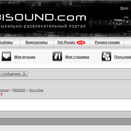
Вход
льбомы
Видеоклипы
Топ Радио
Радиостанции
Моя музыка
Моя страница
Пользов
портал
>
РАЗНОЕ
>
Он и Она
ы?