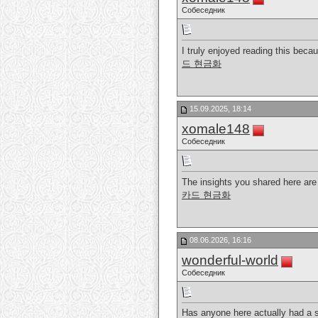
Собеседник
I truly enjoyed reading this bec
드 현금화
15.09.2025, 18:14
xomale148
Собеседник
The insights you shared here are v
카드 현금화
08.06.2026, 16:16
wonderful-world
Собеседник
Has anyone here actually had a s