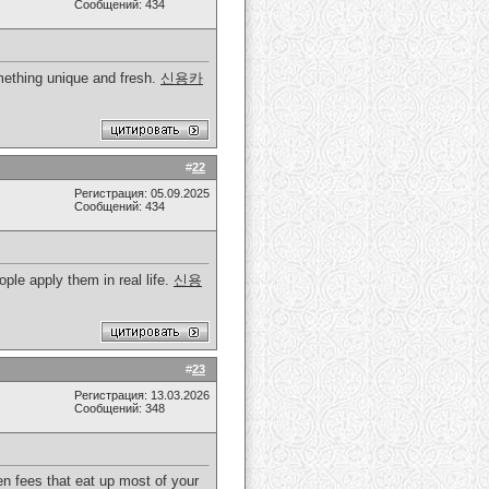
Сообщений: 434
omething unique and fresh.
신용카
#
22
Регистрация: 05.09.2025
Сообщений: 434
ople apply them in real life.
신용
#
23
Регистрация: 13.03.2026
Сообщений: 348
n fees that eat up most of your