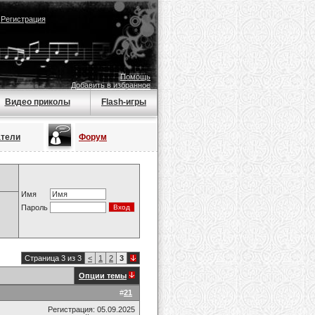
|
Регистрация
Помощь
Добавить в избранное
Видео приколы
Flash-игры
атели
Форум
Имя
Пароль
Страница 3 из 3
<
1
2
3
Опции темы
#
21
Регистрация: 05.09.2025