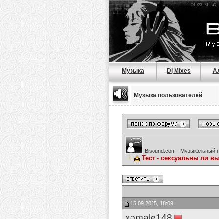
Музыка
Dj Mixes
А
Музыка пользователей
Bisound.com - Музыкальный 
Тест - сексуальны ли в
15.09.2025, 18:09
xomale148