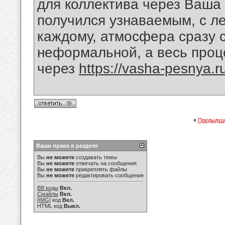
для коллектива через Ваша 
получился узнаваемым, с л
каждому, атмосфера сразу 
неформальной, а весь про
через
https://vasha-pesnya.r
«
Предыдущ
Ваши права в разделе
Вы
не можете
создавать темы
Вы
не можете
отвечать на сообщения
Вы
не можете
прикреплять файлы
Вы
не можете
редактировать сообщения
BB коды
Вкл.
Смайлы
Вкл.
[IMG]
код
Вкл.
HTML код
Выкл.