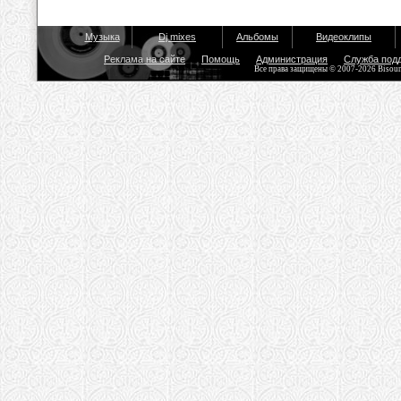
Музыка
Dj mixes
Альбомы
Видеоклипы
Реклама на сайте
Помощь
Администрация
Служба под
Все права защищены © 2007-2026 Bisou