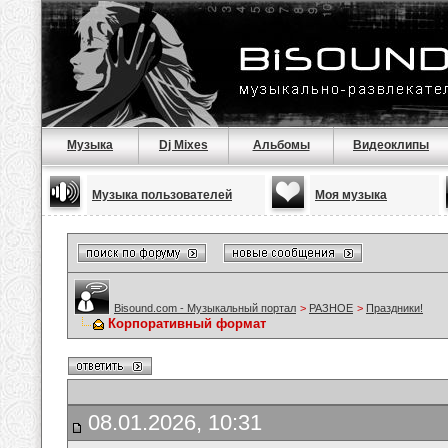
Музыка
Dj Mixes
Альбомы
Видеоклипы
Музыка пользователей
Моя музыка
Bisound.com - Музыкальный портал
>
РАЗНОЕ
>
Праздники!
Корпоративный формат
08.01.2026, 10:31