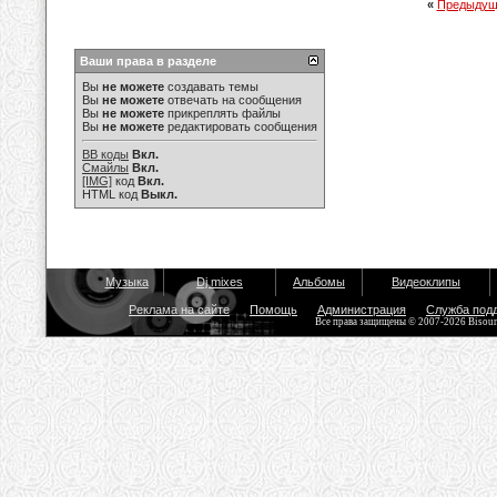
«
Предыдущ
Ваши права в разделе
Вы
не можете
создавать темы
Вы
не можете
отвечать на сообщения
Вы
не можете
прикреплять файлы
Вы
не можете
редактировать сообщения
BB коды
Вкл.
Смайлы
Вкл.
[IMG]
код
Вкл.
HTML код
Выкл.
Музыка
Dj mixes
Альбомы
Видеоклипы
Реклама на сайте
Помощь
Администрация
Служба под
Все права защищены © 2007-2026 Bisou