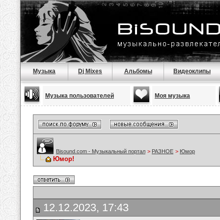
Музыка
Dj Mixes
Альбомы
Видеоклипы
Музыка пользователей
Моя музыка
Bisound.com - Музыкальный портал
>
РАЗНОЕ
>
Юмор
Юмор!
12.12.2023, 17:43