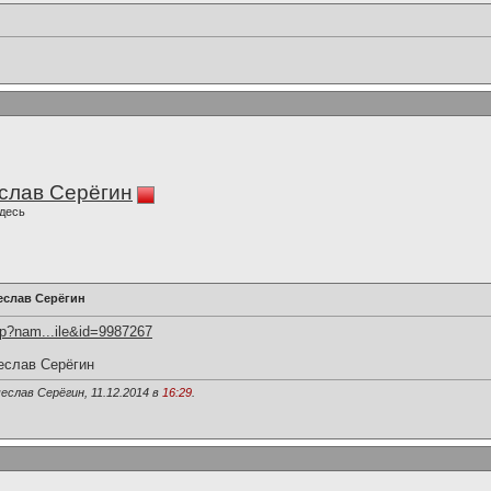
слав Серёгин
десь
еслав Серёгин
hp?nam...ile&id=9987267
еслав Серёгин
еслав Серёгин, 11.12.2014 в
16:29
.