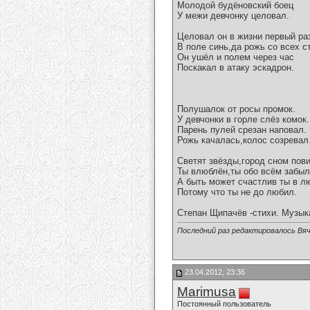
Молодой будёновский боец
У межи девчонку целовал.
Целовал он в жизни первый ра
В поле синь,да рожь со всех с
Он ушёл и полем через час
Поскакал в атаку эскадрон.
Полушалок от росы промок.
У девчонки в горле слёз комок.
Парень пулей срезан наповал.
Рожь качалась,колос созревал
Светят звёзды,город сном пови
Ты влюблён,ты обо всём забыл
А быть может счастлив ты в л
Потому что ты не до любил.
Степан Щипачёв -стихи. Музык
Последний раз редактировалось Вяч
23.04.2012, 23:36
Marimusa
Постоянный пользователь