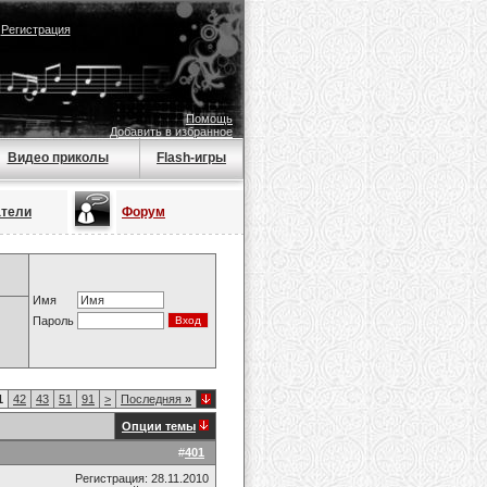
|
Регистрация
Помощь
Добавить в избранное
Видео приколы
Flash-игры
атели
Форум
Имя
Пароль
1
42
43
51
91
>
Последняя
»
Опции темы
#
401
Регистрация: 28.11.2010