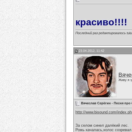
красиво!!!!
Последний раз редактировалось tulul
23.04.2012, 11:42
Вяче
Живу я з
Вячеслав Серёгин - Песня про
http://www.bisound.com/index.p
За селом синел далёкий лес.
Рожь качалась,колос созревал