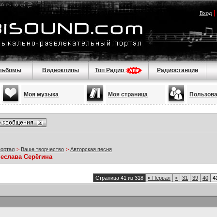
Вход
льбомы
Видеоклипы
Топ Радио
Радиостанции
Моя музыка
Моя страница
Пользов
портал
>
Ваше творчество
>
Авторская песня
чеслава Серёгина
Страница 41 из 318
«
Первая
<
31
39
40
4