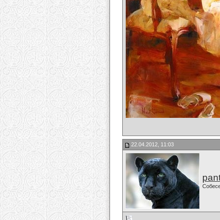
22.04.2012, 11:03
pan
Собес