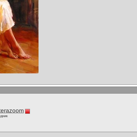
terazoom
едник