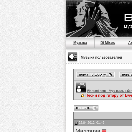
Музыка
Dj Mixes
А
Музыка пользователей
Bisound.com - Музыкальный 
Песни под гитару от Вя
22.04.2012, 01:49
Marimusa