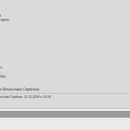
з.
торон.
.
т.
,
юби,
а Вячеслава Серёгина
еслав Серёгин, 11.12.2014 в
16:28
.