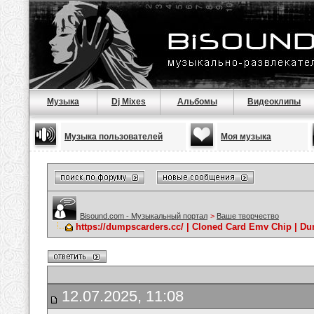
Музыка
Dj Mixes
Альбомы
Видеоклипы
Музыка пользователей
Моя музыка
Bisound.com - Музыкальный портал
>
Ваше творчество
https://dumpscarders.cc/ | Cloned Card Emv Chip | D
12.07.2025, 11:08