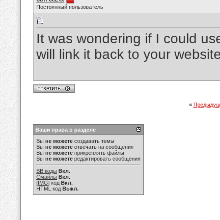
Постоянный пользователь
It was wondering if I could us
will link it back to your webs
«
Предыдущ
Ваши права в разделе
Вы
не можете
создавать темы
Вы
не можете
отвечать на сообщения
Вы
не можете
прикреплять файлы
Вы
не можете
редактировать сообщения
BB коды
Вкл.
Смайлы
Вкл.
[IMG]
код
Вкл.
HTML код
Выкл.