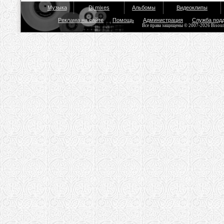
Музыка
Dj mixes
Альбомы
Видеоклипы
Реклама на сайте
Помощь
Администрация
Служба под
Все права защищены © 2007-2026 Bisou