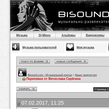
Музыка
Dj Mixes
Альбомы
Видеоклипы
Музыка пользователей
Моя музыка
Bisound.com - Музыкальный портал
>
Ваше творчество
Перепевки от Вячеслава Серёгина
Страница 1
07.02.2017, 11:25