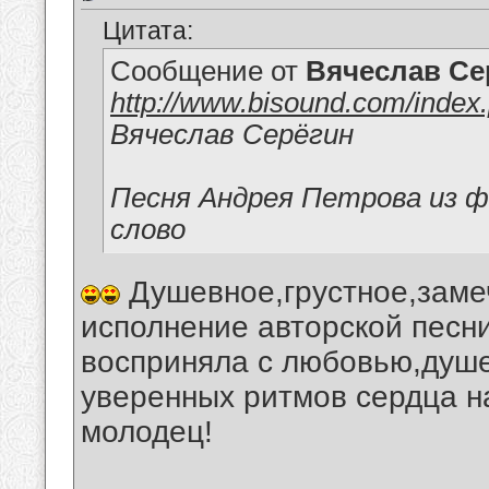
Цитата:
Сообщение от
Вячеслав Се
http://www.bisound.com/inde
Вячеслав Серёгин
Песня Андрея Петрова из ф
слово
Душевное,грустное,заме
исполнение авторской песн
восприняла с любовью,душ
уверенных ритмов сердца н
молодец!