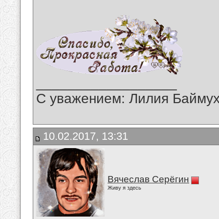
__________________
С уважением: Лилия Байму
10.02.2017, 13:31
Вячеслав Серёгин
Живу я здесь