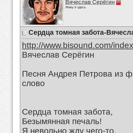
Вячеслав Серёгин
Живу я здесь
Сердца томная забота-Вячесл
http://www.bisound.com/inde
Вячеслав Серёгин
Песня Андрея Петрова из ф
слово
Сердца томная забота,
Безымянная печаль!
Я невольно жду чего-то,