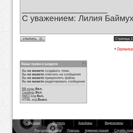
__________________
С уважением: Лилия Байму
Страница 1
«
Предыдущ
Ваши права в разделе
Вы
не можете
создавать темы
Вы
не можете
отвечать на сообщения
Вы
не можете
прикреплять файлы
Вы
не можете
редактировать сообщения
BB коды
Вкл.
Смайлы
Вкл.
[IMG]
код
Вкл.
HTML код
Выкл.
Музыка
Dj mixes
Альбомы
Видеоклипы
Реклама на сайте
Помощь
Администрация
Служба под