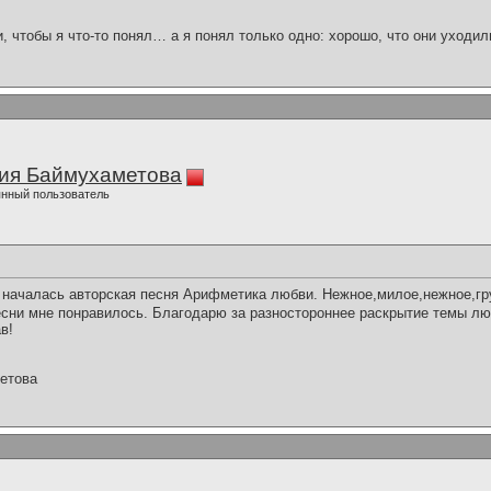
и, чтобы я что-то понял… а я понял только одно: хорошо, что они уходил
ия Баймухаметова
нный пользователь
 началась авторская песня Арифметика любви. Нежное,милое,нежное,гр
есни мне понравилось. Благодарю за разностороннее раскрытие темы лю
в!
етова