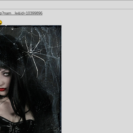
hp?nam...le&id=10399896