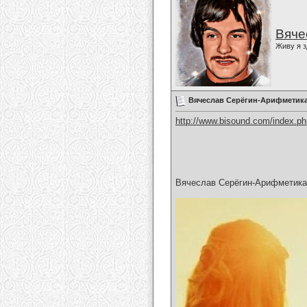
Вяче
Живу я з
Вячеслав Серёгин-Арифметик
http://www.bisound.com/index.p
Вячеслав Серёгин-Арифметик