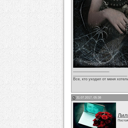
__________________
___________________________
Все, кто уходил от меня хотел
31.07.2017, 05:38
Лил
Постоя