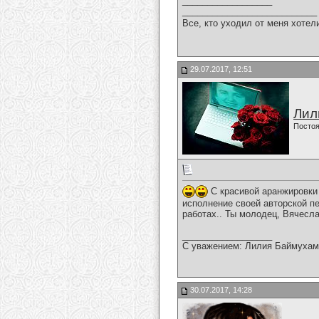
__________________
___________________________
Все, кто уходил от меня хотел
29.07.2017, 12:51
Лил
Постоя
С красивой аранжировки
исполнение своей авторской п
работах.. Ты молодец, Вячесла
__________________
С уважением: Лилия Баймухам
30.07.2017, 14:28