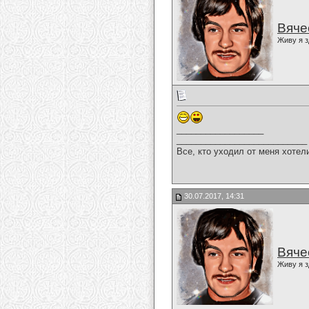
Вяче
Живу я з
__________________
___________________________
Все, кто уходил от меня хотел
30.07.2017, 14:31
Вяче
Живу я з