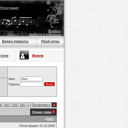
|
Регистрация
Помощь
Добавить в избранное
Видео приколы
Flash-игры
атели
Форум
Имя
Пароль
6
167
175
215
>
Последняя
»
Опции темы
#
1641
Регистрация: 01.10.2009