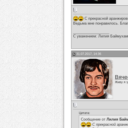
С прекрасной аранжиров
Ведьма мне понравилось. Благ
__________________
С уважением: Лилия Баймухам
31.07.2017, 14:36
Вяче
Живу я з
Цитата:
Сообщение от
Лилия Бай
С прекрасной аранж