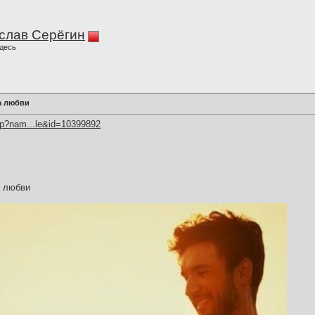
слав Серёгин
десь
а любви
hp?nam...le&id=10399892
а любви