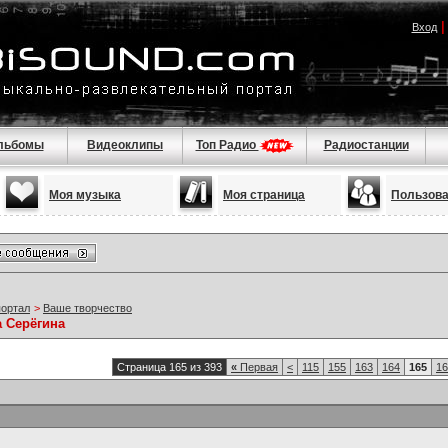
Вход
льбомы
Видеоклипы
Топ Радио
Радиостанции
Моя музыка
Моя страница
Пользов
портал
>
Ваше творчество
а Серёгина
Страница 165 из 393
«
Первая
<
115
155
163
164
165
16