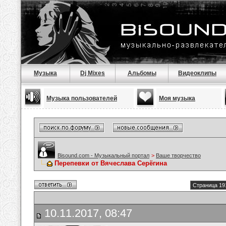
Музыка
Dj Mixes
Альбомы
Видеоклипы
Музыка пользователей
Моя музыка
Bisound.com - Музыкальный портал
>
Ваше творчество
Перепевки от Вячеслава Серёгина
Страница 19
10.11.2017, 08:47