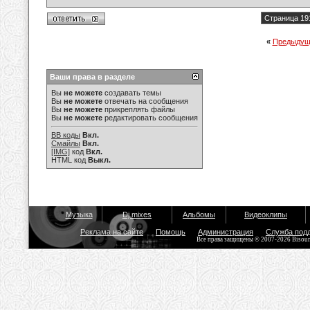
Страница 19
«
Предыдущ
Ваши права в разделе
Вы
не можете
создавать темы
Вы
не можете
отвечать на сообщения
Вы
не можете
прикреплять файлы
Вы
не можете
редактировать сообщения
BB коды
Вкл.
Смайлы
Вкл.
[IMG]
код
Вкл.
HTML код
Выкл.
Музыка
Dj mixes
Альбомы
Видеоклипы
Реклама на сайте
Помощь
Администрация
Служба под
Все права защищены © 2007-2026 Bisou