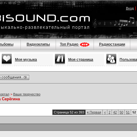
Вход
льбомы
Видеоклипы
Топ Радио
Радиостанции
Моя музыка
Моя страница
Пользов
портал
>
Ваше творчество
а Серёгина
Страница 52 из 393
«
Первая
<
2
42
50
51
52