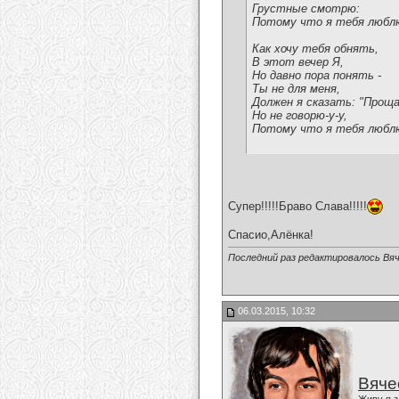
Грустные смотрю:
Потому что я тебя любл
Как хочу тебя обнять,
В этот вечер Я,
Но давно пора понять -
Ты не для меня,
Должен я сказать: "Проща
Но не говорю-у-у,
Потому что я тебя любл
Супер!!!!!Браво Слава!!!!!
Спасио,Алёнка!
Последний раз редактировалось Вяч
06.03.2015, 10:32
Вяче