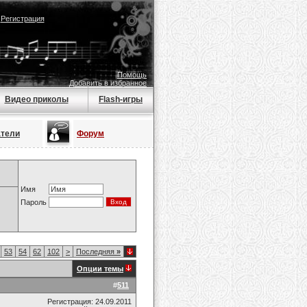
|
Регистрация
Помощь
Добавить в избранное
Видео приколы
Flash-игры
атели
Форум
Имя
Пароль
53
54
62
102
>
Последняя
»
Опции темы
#
511
Регистрация: 24.09.2011