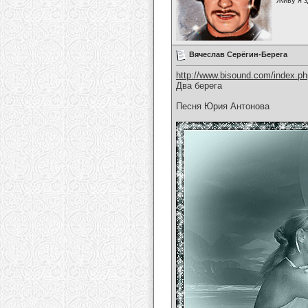
Живу я з
Вячеслав Серёгин-Берега
http://www.bisound.com/index.p
Два берега
Песня Юрия Антонова