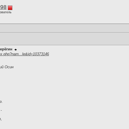
298
ователь
ерёгин
ex.php?nam...le&id=10373146
ий Осин
ю.
-
,