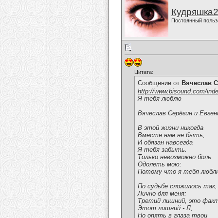
Кудряшка
Постоянный польз
Цитата:
Сообщение от
Вячеслав С
http://www.bisound.com/ind
Я тебя люблю
Вячеслав Серёгин и Евген
В этой жизни никогда
Вместе нам не быть,
И обязан навсегда
Я тебя забыть.
Только невозможно боль
Одолеть мою:
Потому что я тебя любл
По судьбе сложилось так, 
Лично для меня:
Третий лишний, это факт
Этот лишний - Я,
Но опять в глаза твои