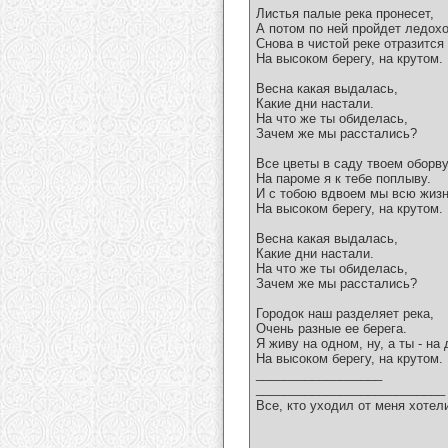
Листья палые река пронесет,
А потом по ней пройдет ледохо
Снова в чистой реке отразится
На высоком берегу, на крутом.
Весна какая выдалась,
Какие дни настали.
На что же ты обиделась,
Зачем же мы расстались?
Все цветы в саду твоем оборву
На пароме я к тебе поплыву.
И с тобою вдвоем мы всю жиз
На высоком берегу, на крутом.
Весна какая выдалась,
Какие дни настали.
На что же ты обиделась,
Зачем же мы расстались?
Городок наш разделяет река,
Очень разные ее берега.
Я живу на одном, ну, а ты - на 
На высоком берегу, на крутом.
__________________
___________________________
Все, кто уходил от меня хотел