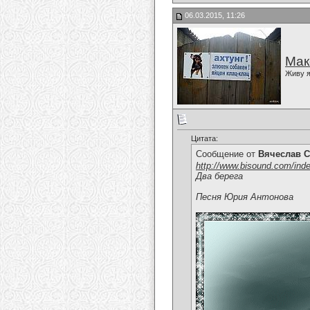
06.03.2015, 11:26
Мак
Живу я
Цитата:
Сообщение от
Вячеслав С
http://www.bisound.com/ind
Два берега
Песня Юрия Антонова