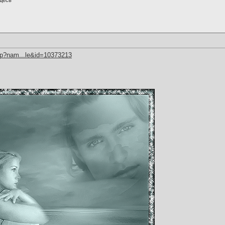
десь
hp?nam...le&id=10373213