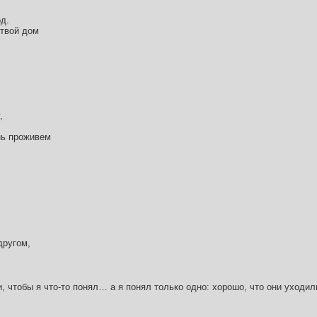
д.
 твой дом
,
нь проживем
другом,
и, чтобы я что-то понял… а я понял только одно: хорошо, что они уходил