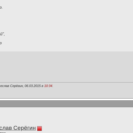
ю.
й",
ю
еслав Серёгин, 06.03.2015 в
10:34
.
слав Серёгин