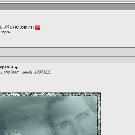
с Железякин
 здесь
ерёгин
ex.php?nam...le&id=10373213