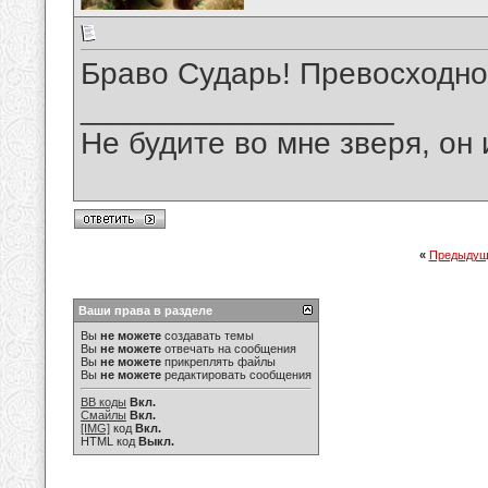
Браво Сударь! Превосходно
__________________
Не будите во мне зверя, он 
«
Предыдущ
Ваши права в разделе
Вы
не можете
создавать темы
Вы
не можете
отвечать на сообщения
Вы
не можете
прикреплять файлы
Вы
не можете
редактировать сообщения
BB коды
Вкл.
Смайлы
Вкл.
[IMG]
код
Вкл.
HTML код
Выкл.