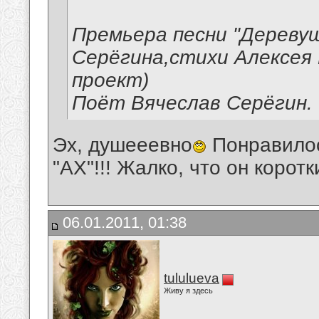
Премьера песни "Деревуш
Серёгина,стихи Алексея
проект)
Поёт Вячеслав Серёгин.
Эх, душееевно
Понравилос
"АХ"!!! Жалко, что он корот
06.01.2011, 01:38
tululueva
Живу я здесь