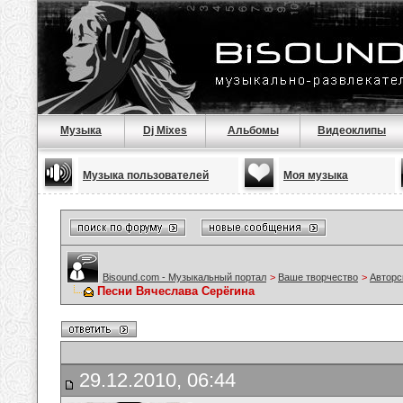
Музыка
Dj Mixes
Альбомы
Видеоклипы
Музыка пользователей
Моя музыка
Bisound.com - Музыкальный портал
>
Ваше творчество
>
Авторс
Песни Вячеслава Серёгина
29.12.2010, 06:44