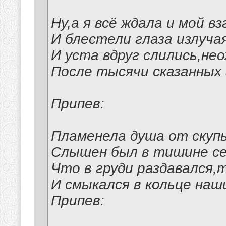
Ну,а я всё ждала и мой в
И блестели глаза излучая
И уста вдруг слились,не
После тысячи сказанных 
Припев:
Пламенела душа от скупы
Слышен был в тишине се
Что в груди раздавался,
И смыкался в кольце наш
Припев: