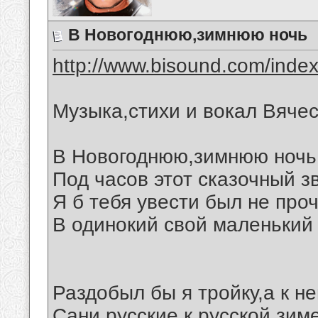
В Новогоднюю,зимнюю ночь
http://www.bisound.com/inde
Музыка,стихи и вокал Вяче
В Новогоднюю,зимнюю ночь
Под часов этот сказочный з
Я б тебя увести был не проч
В одинокий свой маленький
Раздобыл бы я тройку,а к не
Сани русские к русской зиме