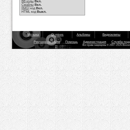
BB коды
Вкл.
Смайлы
Вкл.
[IMG]
код
Вкл.
HTML код
Выкл.
Музыка
Dj mixes
Альбомы
Видеоклипы
Реклама на сайте
Помощь
Администрация
Служба под
Все права защищены © 2007-2026 Bisou