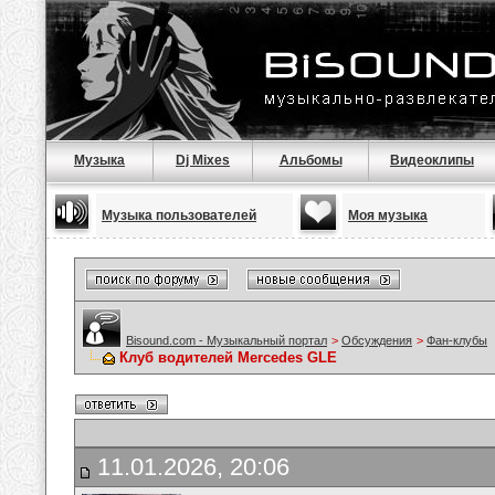
Музыка
Dj Mixes
Альбомы
Видеоклипы
Музыка пользователей
Моя музыка
Bisound.com - Музыкальный портал
>
Обсуждения
>
Фан-клубы
Клуб водителей Mercedes GLE
11.01.2026, 20:06