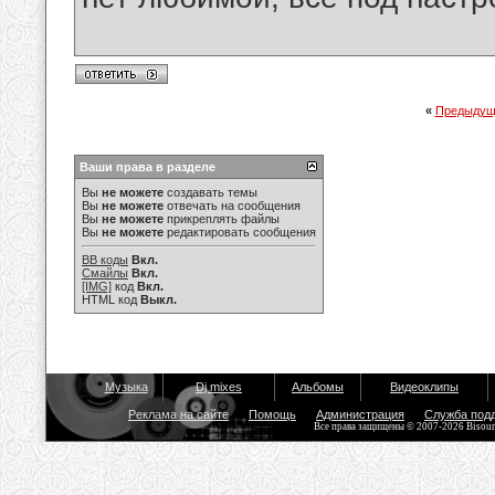
«
Предыдущ
Ваши права в разделе
Вы
не можете
создавать темы
Вы
не можете
отвечать на сообщения
Вы
не можете
прикреплять файлы
Вы
не можете
редактировать сообщения
BB коды
Вкл.
Смайлы
Вкл.
[IMG]
код
Вкл.
HTML код
Выкл.
Музыка
Dj mixes
Альбомы
Видеоклипы
Реклама на сайте
Помощь
Администрация
Служба под
Все права защищены © 2007-2026 Bisou