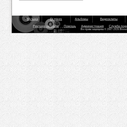
Музыка
Dj mixes
Альбомы
Видеоклипы
Реклама на сайте
Помощь
Администрация
Служба под
Все права защищены © 2007-2026 Bisou