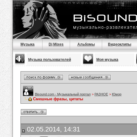
Музыка
Dj Mixes
Альбомы
Видеоклипы
Музыка пользователей
Моя музыка
Bisound.com - Музыкальный портал
>
РАЗНОЕ
>
Юмор
Смешные фразы, цитаты
02.05.2014, 14:31