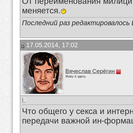
От переименования милиции
меняется.
Последний раз редактировалось В
17.05.2014, 17:02
Вячеслав Серёгин
Живу я здесь
Что общего у ceкcа и инте
передачи важной ин-формац
__________________