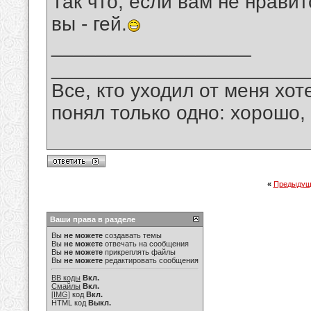
Так что, если вам не нравит
вы - гей.
__________________
_______________________
Все, кто уходил от меня хот
понял только одно: хорошо,
«
Предыдущ
Ваши права в разделе
Вы
не можете
создавать темы
Вы
не можете
отвечать на сообщения
Вы
не можете
прикреплять файлы
Вы
не можете
редактировать сообщения
BB коды
Вкл.
Смайлы
Вкл.
[IMG]
код
Вкл.
HTML код
Выкл.