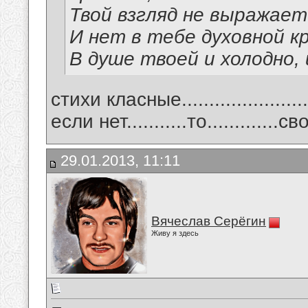
Твой взгляд не выражает
И нет в тебе духовной к
В душе твоей и холодно,
стихи класные.....................
если нет...........то.............с
29.01.2013, 11:11
Вячеслав Серёгин
Живу я здесь