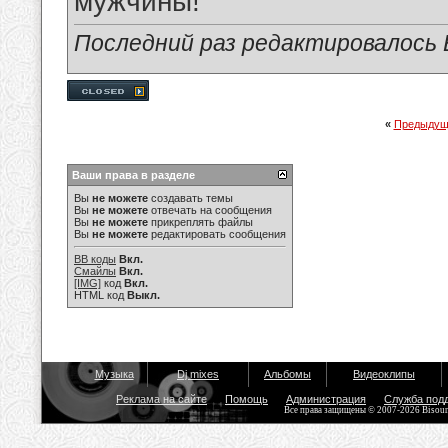
мужчины!
Последний раз редактировалось В
«
Предыдущ
Ваши права в разделе
Вы
не можете
создавать темы
Вы
не можете
отвечать на сообщения
Вы
не можете
прикреплять файлы
Вы
не можете
редактировать сообщения
BB коды
Вкл.
Смайлы
Вкл.
[IMG]
код
Вкл.
HTML код
Выкл.
Музыка
Dj mixes
Альбомы
Видеоклипы
Реклама на сайте
Помощь
Администрация
Служба под
Все права защищены © 2007-2026 Bisou