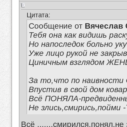
Цитата:
Сообщение от
Вячеслав 
Тебя она как видишь раск
Но напоследок больно уку
Уже лицо рукой не закры
Циничным взглядом ЖЕН
За то,что по наивности
Впустив в свой дом ковар
Всё ПОНЯЛА-предвиденны
Не злись,смирись,пойми 
Всё .......смирился,понял,не зл