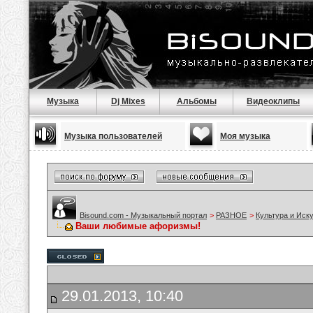
Музыка
Dj Mixes
Альбомы
Видеоклипы
Музыка пользователей
Моя музыка
Bisound.com - Музыкальный портал
>
РАЗНОЕ
>
Культура и Иск
Ваши любимые афоризмы!
29.01.2013, 10:40