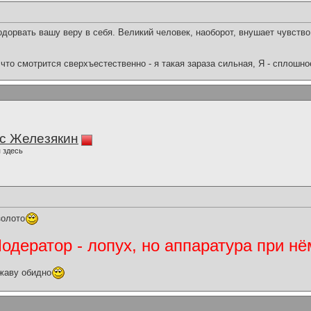
подорвать вашу веру в себя. Великий человек, наоборот, внушает чувство
что смотрится сверхъестественно - я такая зараза сильная, Я - сплошн
с Железякин
 здесь
золото
дератор - лопух, но аппаратура при нё
жаву обидно