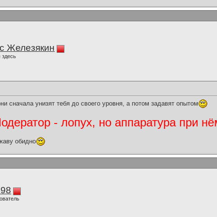
с Железякин
 здесь
они сначала унизят тебя до своего уровня, а потом задавят опытом
дератор - лопух, но аппаратура при нё
жаву обидно
298
ователь