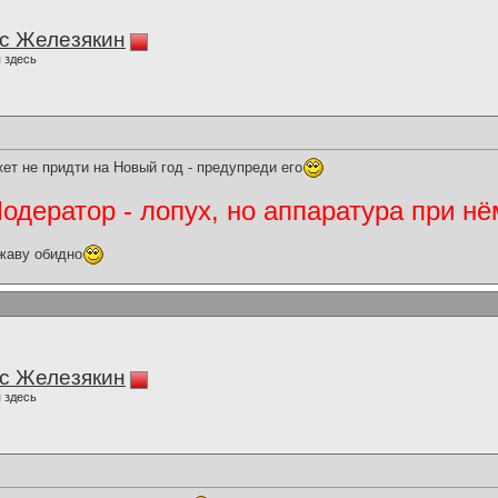
с Железякин
 здесь
жет не придти на Новый год - предупреди его
дератор - лопух, но аппаратура при нё
жаву обидно
с Железякин
 здесь