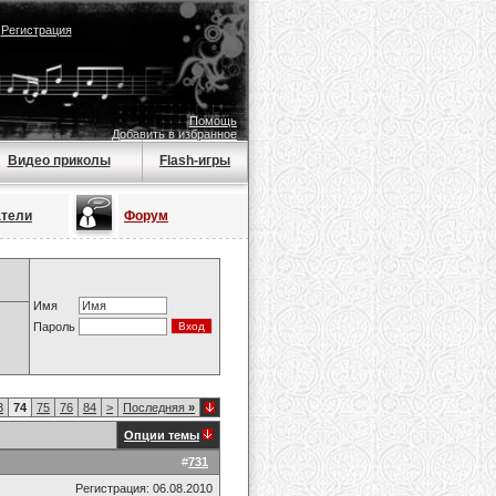
|
Регистрация
Помощь
Добавить в избранное
Видео приколы
Flash-игры
атели
Форум
Имя
Пароль
3
74
75
76
84
>
Последняя
»
Опции темы
#
731
Регистрация: 06.08.2010