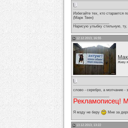
Избегайте тех, кто старается 
(Марк Твен)
__________________
Нарисую улыбку стильную, ту, 
12.12.2013, 16:55
Мак
Живу я
слово - серебро, а молчание - 
__________________
Рекламописец! Мо
Я мзду не беру
Мне за дер
13.12.2013, 13:22