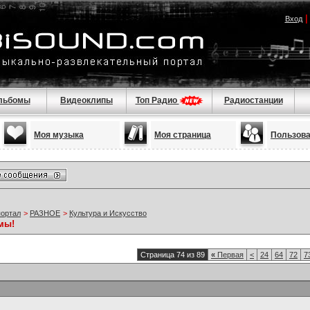
Вход
льбомы
Видеоклипы
Топ Радио
Радиостанции
Моя музыка
Моя страница
Пользов
портал
>
РАЗНОЕ
>
Культура и Искусство
мы!
Страница 74 из 89
«
Первая
<
24
64
72
7