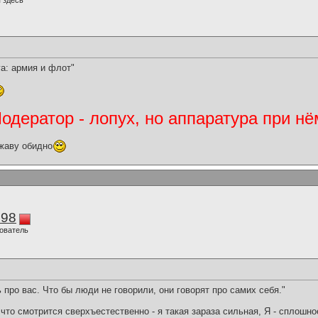
 здесь
га: армия и флот"
дератор - лопух, но аппаратура при нё
жаву обидно
298
ователь
 про вас. Что бы люди не говорили, они говорят про самих себя."
что смотрится сверхъестественно - я такая зараза сильная, Я - сплошн