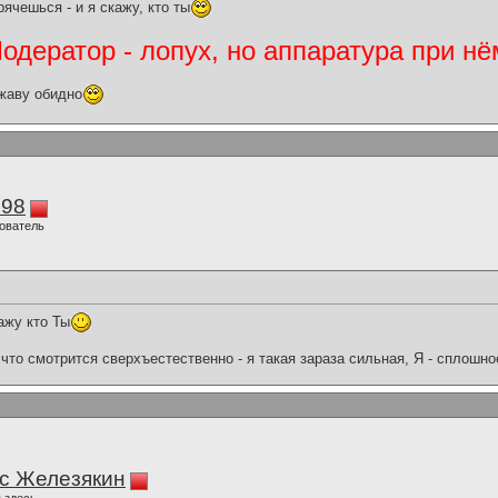
ячешься - и я скажу, кто ты
дератор - лопух, но аппаратура при нё
жаву обидно
298
ователь
ажу кто Ты
что смотрится сверхъестественно - я такая зараза сильная, Я - сплошн
с Железякин