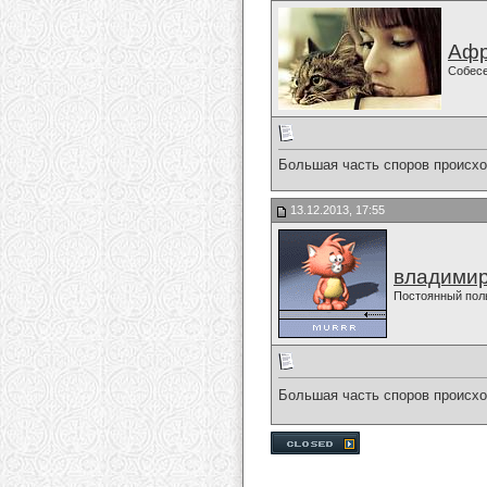
Афр
Собес
Большая часть споров происход
13.12.2013, 17:55
владимир
Постоянный пол
Большая часть споров происход