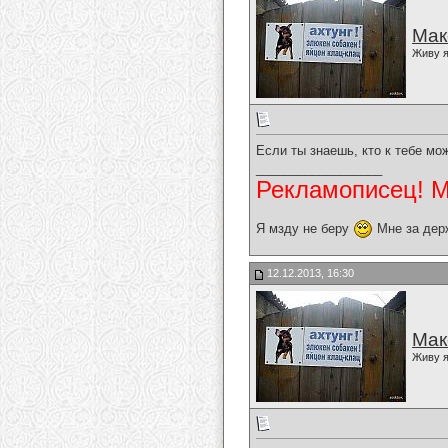
Мак
Живу я
Если ты знаешь, кто к тебе мо
__________________
Рекламописец! Мо
Я мзду не беру
Мне за дер
12.12.2013, 16:30
Мак
Живу я