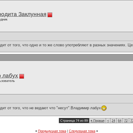
одита Заклунная
едник
ит от того, что одно и то же слово употребляют в разных значениях. 
 лабух
ьзователь
ит от того, что не ведают что "несут".Владимир лабух
Страница 74 из 89
«
Первая
<
24
64
72
7
«
Предыдущая тема
|
Следующая тема
»