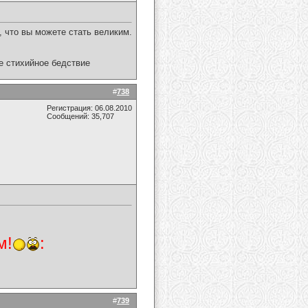
, что вы можете стать великим.
ое стихийное бедствие
#
738
Регистрация: 06.08.2010
Сообщений: 35,707
м!
:
#
739