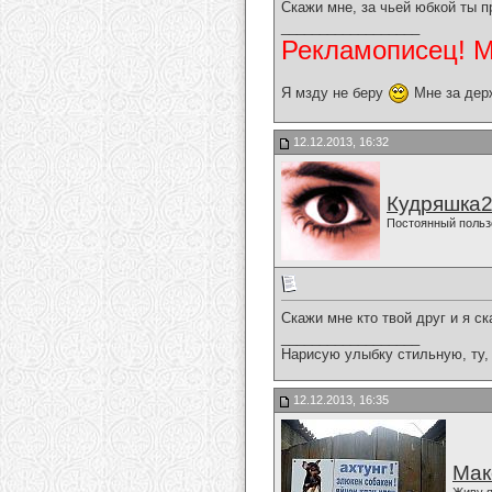
Скажи мне, за чьей юбкой ты пр
__________________
Рекламописец! Мо
Я мзду не беру
Мне за дер
12.12.2013, 16:32
Кудряшка
Постоянный польз
Скажи мне кто твой друг и я ск
__________________
Нарисую улыбку стильную, ту, 
12.12.2013, 16:35
Мак