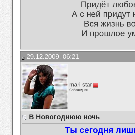
Придёт любов
А с ней придут 
Вся жизнь во
И прошлое ум
29.12.2009, 06:21
mari-star
Собеседник
В Новогоднюю ночь
Ты сегодня лиш