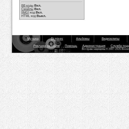
BB коды
Вкл.
Смайлы
Вкл.
[IMG]
код
Вкл.
HTML код
Выкл.
Музыка
Dj mixes
Альбомы
Видеоклипы
Реклама на сайте
Помощь
Администрация
Служба под
Все права защищены © 2007-2026 Bisou