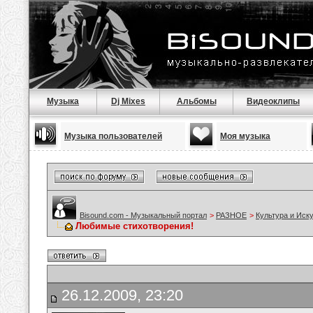
Музыка
Dj Mixes
Альбомы
Видеоклипы
Музыка пользователей
Моя музыка
Bisound.com - Музыкальный портал
>
РАЗНОЕ
>
Культура и Иск
Любимые стихотворения!
26.12.2009, 23:20