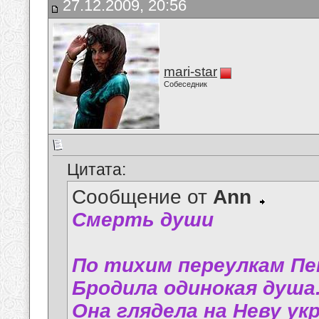
27.12.2009, 20:56
mari-star
Собеседник
Цитата:
Сообщение от
Аnn
Смерть души
По тихим переулкам П
Бродила одинокая душа
Она глядела на Неву ук