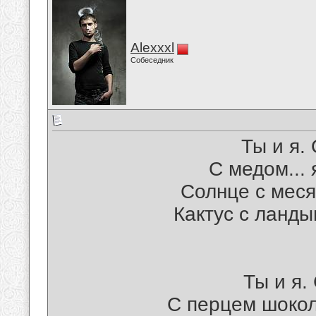
Alexxxl
Собеседник
Ты и я.
С медом...
Солнце с меся
Кактус с ланды
Ты и я.
С перцем шокола