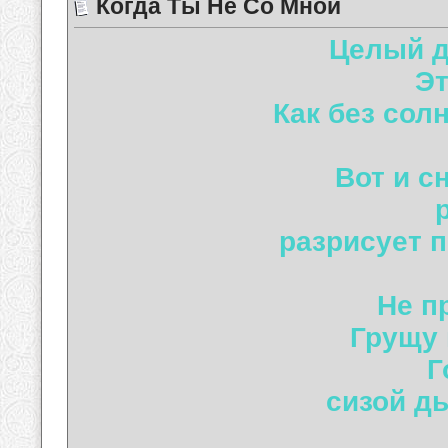
Когда Ты Не Со Мной
Целый де
Эт
Как без сол
Вот и с
разрисует п
Не п
Грущу 
Г
сизой ды