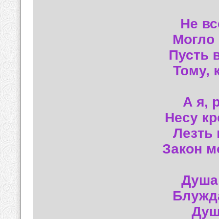
Не вс
Могло 
Пусть 
Тому, 
А я, 
Несу кр
Лезть 
Закон м
Душа
Блужда
Душ