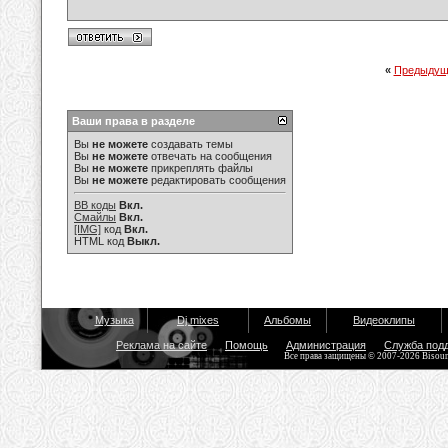
«
Предыдущ
Ваши права в разделе
Вы
не можете
создавать темы
Вы
не можете
отвечать на сообщения
Вы
не можете
прикреплять файлы
Вы
не можете
редактировать сообщения
BB коды
Вкл.
Смайлы
Вкл.
[IMG]
код
Вкл.
HTML код
Выкл.
Музыка
Dj mixes
Альбомы
Видеоклипы
Реклама на сайте
Помощь
Администрация
Служба под
Все права защищены © 2007-2026 Bisou