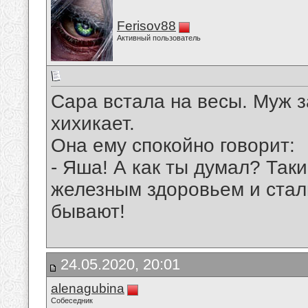
Ferisov88
Активный пользователь
Сара встала на весы. Муж з
хихикает.
Она ему спокойно говорит:
- Яша! А как ты думал? Так
железным здоровьем и стал
бывают!
24.05.2020, 20:01
alenagubina
Собеседник