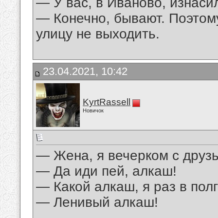
— У вас, в Иваново, изнас
— Конечно, бывают. Поэтом
улицу не выходить.
23.04.2021, 10:42
KyrtRassell
Новичок
— Жена, я вечерком с друз
— Да иди пей, алкаш!
— Какой алкаш, я раз в пол
— Ленивый алкаш!