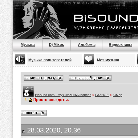
Музыка
Dj Mixes
Альбомы
Видеоклипы
Музыка пользователей
Моя музыка
Bisound.com - Музыкальный портал
>
РАЗНОЕ
>
Юмор
Просто анекдоты.
28.03.2020, 20:36