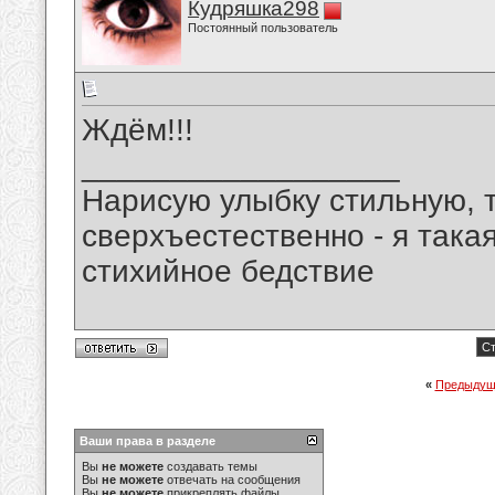
Кудряшка298
Постоянный пользователь
Ждём!!!
__________________
Нарисую улыбку стильную, т
сверхъестественно - я така
стихийное бедствие
Ст
«
Предыдущ
Ваши права в разделе
Вы
не можете
создавать темы
Вы
не можете
отвечать на сообщения
Вы
не можете
прикреплять файлы