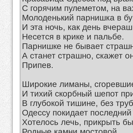
С горячим пулеметом, на ва
Молоденький парнишка в бу
И эта ночь, как день вчераш
Несется в крике и пальбе.
Парнишке не бывает страшн
А станет страшно, скажет он
Припев.
Широкие лиманы, сгоревши
И тихий скорбный шепот пр
В глубокой тишине, без труб
Одессу покидает последний
Хотелось лечь, прикрыть б
Родные камни мостовой,