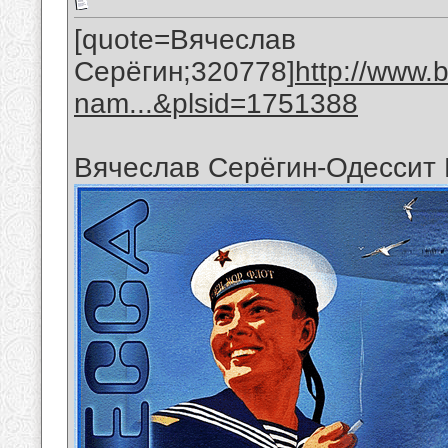
[quote=Вячеслав
Серёгин;320778]
http://www.
nam...&plsid=1751388
Вячеслав Серёгин-Одессит