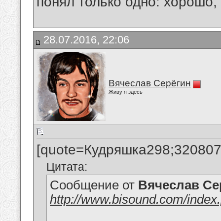
понял только одно: хорошо,
28.07.2016, 22:06
Вячеслав Серёгин
Живу я здесь
[quote=Кудряшка298;320807
Цитата:
Сообщение от
Вячеслав Се
http://www.bisound.com/index