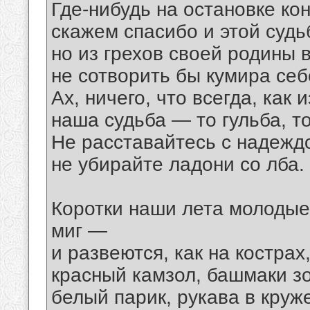
Где-нибудь на остановке ко
скажем спасибо и этой судь
но из грехов своей родины 
не сотворить бы кумира себ
Ах, ничего, что всегда, как 
наша судьба — то гульба, то
Не расставайтесь с надеждо
не убирайте ладони со лба.
Коротки наши лета молодые
миг —
и развеются, как на кострах
красный камзол, башмаки з
белый парик, рукава в круж