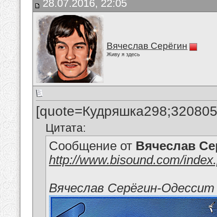
28.07.2016, 22:05
Вячеслав Серёгин
Живу я здесь
[quote=Кудряшка298;320805
Цитата:
Сообщение от
Вячеслав Се
http://www.bisound.com/index
Вячеслав Серёгин-Одессит