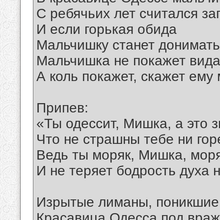
С ребячьих лет считался за
И если горькая обида
Мальчишку станет донимать
Мальчишка не покажет вида
А коль покажет, скажет ему 
Припев:
«Ты одессит, Мишка, а это з
Что не страшны тебе ни горе
Ведь ты моряк, Мишка, моря
И не теряет бодрость духа н
Изрытые лиманы, поникшие
Красавица Одесса под враже