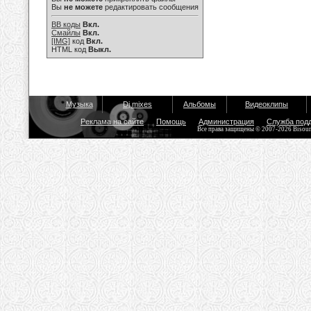
Вы
не можете
редактировать сообщения
BB коды
Вкл.
Смайлы
Вкл.
[IMG]
код
Вкл.
HTML код
Выкл.
Музыка
Dj mixes
Альбомы
Видеоклипы
Реклама на сайте
Помощь
Администрация
Служба под
Все права защищены © 2007-2026 Bisou