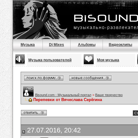
Музыка
Dj Mixes
Альбомы
Видеоклипы
Музыка пользователей
Моя музыка
Bisound.com - Музыкальный портал
>
Ваше творчество
Перепевки от Вячеслава Серёгина
Ст
27.07.2016, 20:42