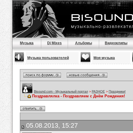
Музыка
Dj Mixes
Альбомы
Видеоклипы
Музыка пользователей
Моя музыка
Bisound.com - Музыкальный портал
>
РАЗНОЕ
>
Праздники!
Поздравлялка - Поздравляем с Днём Рождения!
05.08.2013, 15:27