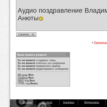
Аудио поздравление Владим
Анюты
«
Предыдущ
Ваши права в разделе
Вы
не можете
создавать темы
Вы
не можете
отвечать на сообщения
Вы
не можете
прикреплять файлы
Вы
не можете
редактировать сообщения
BB коды
Вкл.
Смайлы
Вкл.
[IMG]
код
Вкл.
HTML код
Выкл.
Музыка
Dj mixes
Альбомы
Видеоклипы