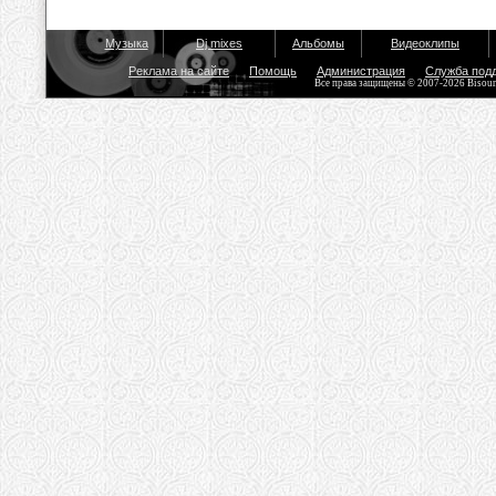
Музыка
Dj mixes
Альбомы
Видеоклипы
Реклама на сайте
Помощь
Администрация
Служба под
Все права защищены © 2007-2026 Bisou