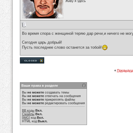
Живу я здесь
Во время спора с женщиной теряю дар речи,и ничего не мог
Сегодня царь добрый!
Пусть последнее слово останется за тобой!
«
Предыдущ
Ваши права в разделе
Вы
не можете
создавать темы
Вы
не можете
отвечать на сообщения
Вы
не можете
прикреплять файлы
Вы
не можете
редактировать сообщения
BB коды
Вкл.
Смайлы
Вкл.
[IMG]
код
Вкл.
HTML код
Выкл.