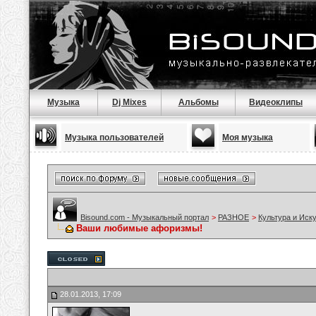
Музыка
Dj Mixes
Альбомы
Видеоклипы
Музыка пользователей
Моя музыка
Bisound.com - Музыкальный портал
>
РАЗНОЕ
>
Культура и Иск
Ваши любимые афоризмы!
28.01.2013, 17:09