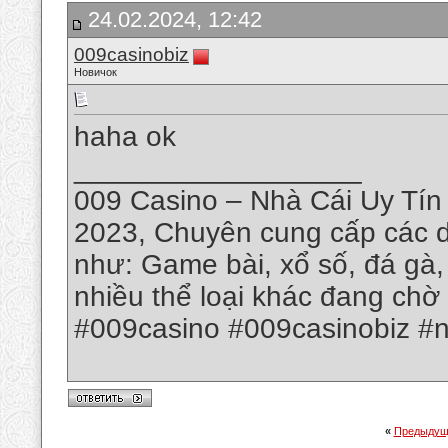
24.02.2024, 12:42
009casinobiz
Новичок
haha ok
__________________
009 Casino – Nhà Cái Uy Tín
2023, Chuyên cung cấp các dịc
như: Game bài, xổ số, đá gà, 
nhiều thể loại khác đang chờ
#009casino #009casinobiz #
«
Предыдущ