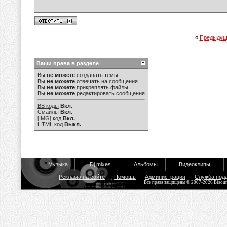
«
Предыдущ
Ваши права в разделе
Вы
не можете
создавать темы
Вы
не можете
отвечать на сообщения
Вы
не можете
прикреплять файлы
Вы
не можете
редактировать сообщения
BB коды
Вкл.
Смайлы
Вкл.
[IMG]
код
Вкл.
HTML код
Выкл.
Музыка
Dj mixes
Альбомы
Видеоклипы
Реклама на сайте
Помощь
Администрация
Служба под
Все права защищены © 2007-2026 Bisou