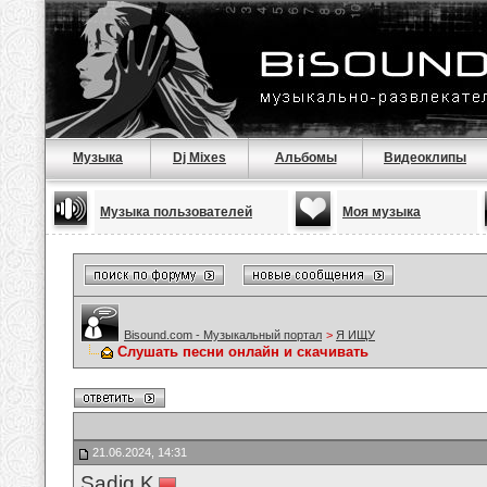
Музыка
Dj Mixes
Альбомы
Видеоклипы
Музыка пользователей
Моя музыка
Bisound.com - Музыкальный портал
>
Я ИЩУ
Слушать песни онлайн и скачивать
21.06.2024, 14:31
Sadiq K