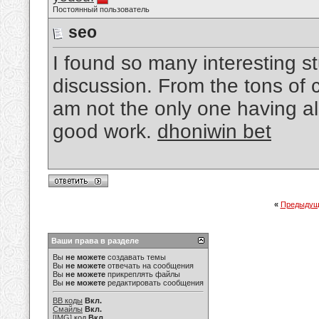
Постоянный пользователь
seo
I found so many interesting stu
discussion. From the tons of 
am not the only one having al
good work.
dhoniwin bet
«
Предыдущ
Ваши права в разделе
Вы
не можете
создавать темы
Вы
не можете
отвечать на сообщения
Вы
не можете
прикреплять файлы
Вы
не можете
редактировать сообщения
BB коды
Вкл.
Смайлы
Вкл.
[IMG]
код
Вкл.