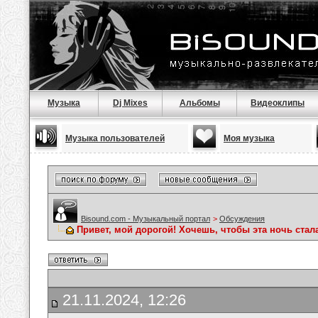
Музыка
Dj Mixes
Альбомы
Видеоклипы
Музыка пользователей
Моя музыка
Bisound.com - Музыкальный портал
>
Обсуждения
Привет, мой дорогой! Хочешь, чтобы эта ночь стал
21.11.2024, 12:26