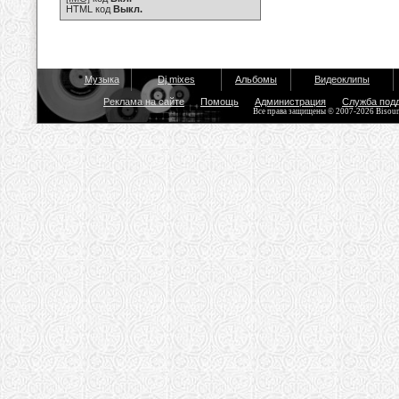
HTML код
Выкл.
Музыка
Dj mixes
Альбомы
Видеоклипы
Реклама на сайте
Помощь
Администрация
Служба под
Все права защищены © 2007-2026 Bisou